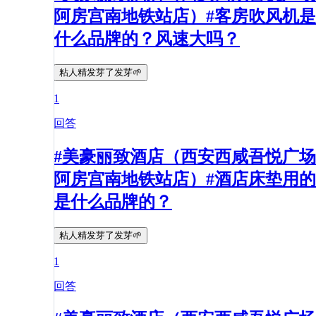
阿房宫南地铁站店）#客房吹风机是
什么品牌的？风速大吗？
粘人精发芽了发芽🌱
1
回答
#美豪丽致酒店（西安西咸吾悦广场
阿房宫南地铁站店）#酒店床垫用的
是什么品牌的？
粘人精发芽了发芽🌱
1
回答