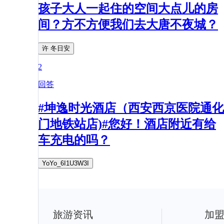
孩子大人一起住的空间大点儿的房
间？方不方便我们去大唐不夜城？
许 冬日安
2
回答
#坤逸时光酒店（西安西京医院通化
门地铁站店)#您好！酒店附近有给
车充电的吗？
YoYo_6I1U3W3I
旅游资讯
加