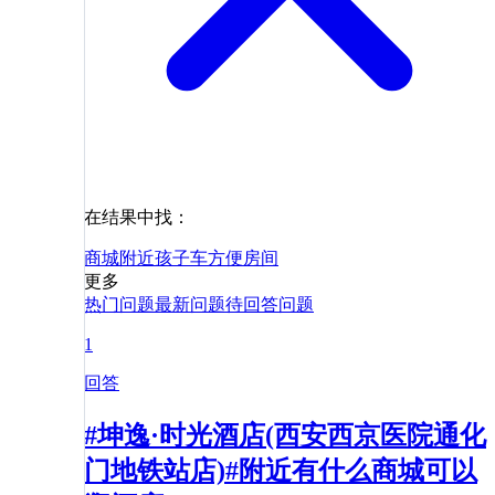
在结果中找：
商城
附近
孩子
车
方便
房间
更多
热门问题
最新问题
待回答问题
1
回答
#坤逸·时光酒店(西安西京医院通化
门地铁站店)#附近有什么商城可以