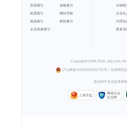
宾馆索引
攻略索引
分销联
机票索引
网站导航
企业礼
旅游索引
邮轮索引
代理合
企业差旅索引
更多加
Copyright©
1999-
2026
,
ctrip.com
. Al
沪公网备31010502002731号
丨
互联网药
违法和不良信息举报电话0
网络社会
上海市监
征信网