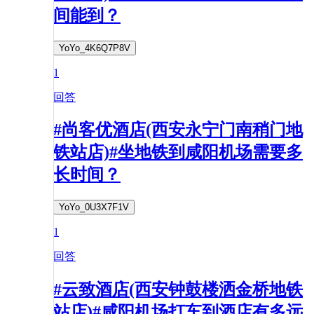
间能到？
YoYo_4K6Q7P8V
1
回答
#尚客优酒店(西安永宁门南稍门地
铁站店)#坐地铁到咸阳机场需要多
长时间？
YoYo_0U3X7F1V
1
回答
#云致酒店(西安钟鼓楼洒金桥地铁
站店)#咸阳机场打车到酒店有多远