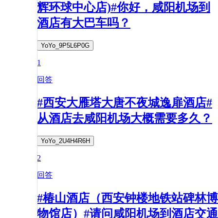
辉环球中心店)#你好，咸阳机场到
酒店有大巴车吗？
YoYo_9P5L6P0G
1
回答
#西安大雁塔大唐不夜城逸扉酒店#
从酒店去咸阳机场大概需要多久？
YoYo_2U4H4R6H
2
回答
#椿山酒店（西安钟楼地铁站碑林博
物馆店）#请问咸阳机场到酒店交通