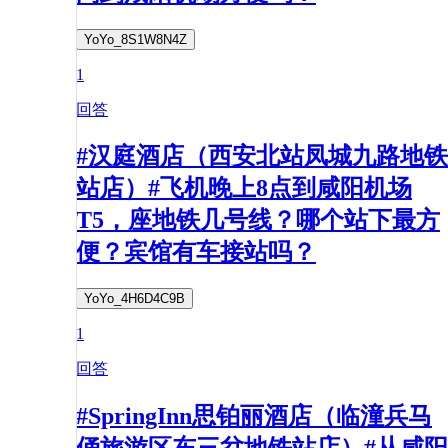
YoYo_8S1W8N4Z
1
回答
#汉庭酒店（西安北站凤城九路地铁
站店）#飞机晚上8点到咸阳机场
T5，座地铁几号线？哪个站下最方
便？宾馆有车接站吗？
YoYo_4H6D4C9B
1
回答
#SpringInn思铂丽酒店（临潼兵马