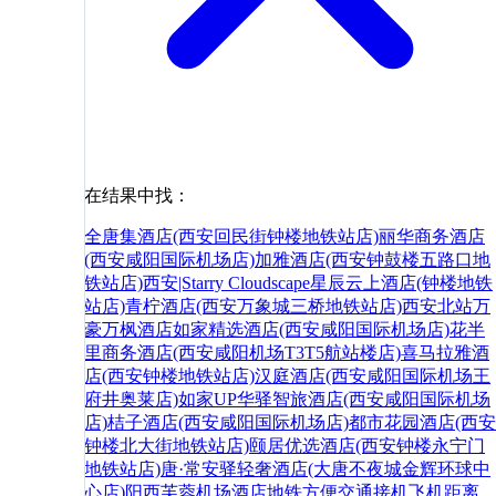
在结果中找：
全唐集酒店(西安回民街钟楼地铁站店)
丽华商务酒店
(西安咸阳国际机场店)
加雅酒店(西安钟鼓楼五路口地
铁站店)
西安|Starry Cloudscape星辰云上酒店(钟楼地铁
站店)
青柠酒店(西安万象城三桥地铁站店)
西安北站万
豪万枫酒店
如家精选酒店(西安咸阳国际机场店)
花半
里商务酒店(西安咸阳机场T3T5航站楼店)
喜马拉雅酒
店(西安钟楼地铁站店)
汉庭酒店(西安咸阳国际机场王
府井奥莱店)
如家UP华驿智旅酒店(西安咸阳国际机场
店)
桔子酒店(西安咸阳国际机场店)
都市花园酒店(西安
钟楼北大街地铁站店)
颐居优选酒店(西安钟楼永宁门
地铁站店)
唐·常安驿轻奢酒店(大唐不夜城金辉环球中
心店)
阳西
芙蓉
机场
酒店
地铁
方便
交通
接机
飞机
距离