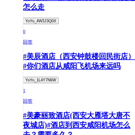
怎么走
YoYo_4W3J3Q0X
0
回答
#美辰酒店（西安钟鼓楼回民街店）
#你们酒店从咸阳飞机场来远吗
YoYo_1L4Y7N6W
1
回答
#美豪丽致酒店(西安大雁塔大唐不
夜城店)#酒店到西安咸阳机场怎么
去？需要多久？