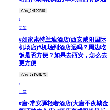
YoYo_2H1D9F8S
1
回答
#如家索特兰迪酒店(西安咸阳国际
机场店)#机场到酒店远吗？周边吃
饭是否方便？如果去西安，怎么去
更方便
YoYo_6Y1W9E7O
2
回答
#唐·常安驿轻奢酒店(大唐不夜城金