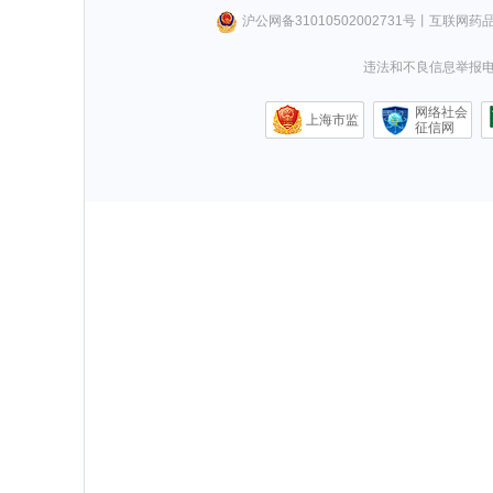
沪公网备31010502002731号
丨
互联网药
违法和不良信息举报电话0
网络社会
上海市监
征信网