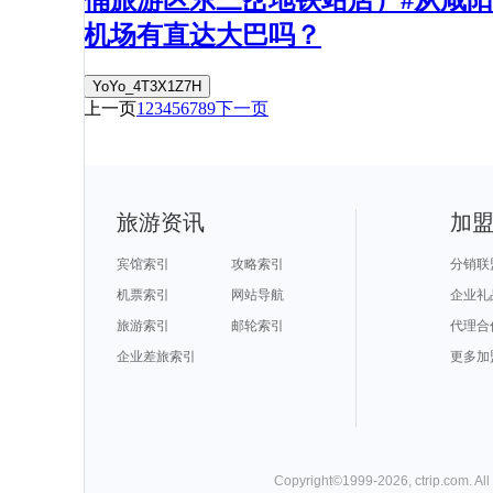
俑旅游区东三岔地铁站店）#从咸阳
机场有直达大巴吗？
YoYo_4T3X1Z7H
上一页
1
2
3
4
5
6
7
8
9
下一页
旅游资讯
加
宾馆索引
攻略索引
分销联
机票索引
网站导航
企业礼
旅游索引
邮轮索引
代理合
企业差旅索引
更多加
Copyright©
1999-
2026
,
ctrip.com
. Al