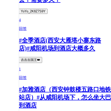
YoYo_2K8Z7S9Y
4
回答
#全季酒店(西安大雁塔小寨东路
店)#咸阳机场到酒店大概多久
吉吉吉国王👑
1
回答
#加雅酒店（西安钟鼓楼五路口地铁
站店）#从咸阳机场下，怎么坐大巴
到酒店