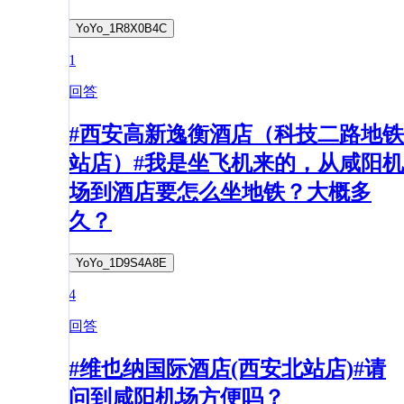
YoYo_1R8X0B4C
1
回答
#西安高新逸衡酒店（科技二路地铁
站店）#我是坐飞机来的，从咸阳机
场到酒店要怎么坐地铁？大概多
久？
YoYo_1D9S4A8E
4
回答
#维也纳国际酒店(西安北站店)#请
问到咸阳机场方便吗？