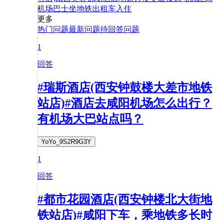
机场巴士
坐地铁
出租车
入住
更多
热门问题
最新问题
待回答问题
1
回答
#瑞斯酒店(西安钟鼓楼大差市地铁
站店)#酒店去咸阳机场怎么出行？
有机场大巴站点吗？
YoYo_9S2R9G3Y
1
回答
#都市花园酒店(西安钟楼北大街地
铁站店)#咸阳下车，乘地铁多长时