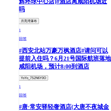
辉环球中心店)#酒店离咸阳机场近
吗
月亮湾瀑布
1
回答
#西安北站万豪万枫酒店#请问可以
提前入住吗？6月21号国际航班落地
咸阳机场，预计8:00到酒店
YoYo_7S2N6Y0O
1
回答
#唐·常安驿轻奢酒店(大唐不夜城金