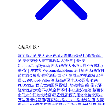
在结果中找：
舒宇酒店(西安大唐不夜城大雁塔地铁站店)
瑞斯酒店
(西安钟鼓楼大差市地铁站店)
舒与｜長•安
GloriousTangDynasty酒店 (西安大雁塔大唐不夜城店)
長•安｜左右客 WelcomeBackHome设计师酒店(西安钟
鼓楼洒金桥店)
青柠酒店(西安万象城三桥地铁站店)
星
辰·云谷|Cloud·Valley酒店(高新区丰庆公园店)
宜尚
PLUS酒店(西安世融国际霸城门地铁站店)
唐·常安驿
轻奢酒店(大唐不夜城金辉环球中心店)
沁住酒店(西安
南门永宁门地铁站店)
汉庭酒店(西安雁塔北路李家村
万达店)
青柠酒店(西安锦业路丈八一路地铁站店)
艾豪
森AWAKE酒店(西安大雁塔北广场小寨地铁站店)
简遇