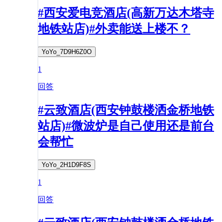
#西安爱电竞酒店(高新万达木塔寺
地铁站店)#外卖能送上楼不？
YoYo_7D9H6Z0O
1
回答
#云致酒店(西安钟鼓楼洒金桥地铁
站店)#微波炉是自己使用还是前台
会帮忙
YoYo_2H1D9F8S
1
回答