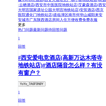
·云栖酒店(西安市中医医院地铁站店)
艾豪森酒店(西安
大明宫国家遗址公园大明宫地铁站店)
安筑酒店(西京
医院通化门地铁站店)
道
临潼区
南市
何
华山
咸阳
来安
安城市
广东
陕西
酒店
房间
入住
方便
收费
免费
衣服
更多
热门问题
最新问题
待回答问题
1
回答
#西安爱电竞酒店(高新万达木塔寺
地铁站店)#酒店隔音怎么样？有没
有窗户？
YoYo_7A6F0N9Y
1
回答