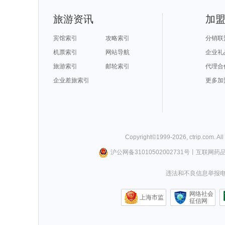
旅游资讯
加
宾馆索引
攻略索引
分销联
机票索引
网站导航
企业礼
旅游索引
邮轮索引
代理合
企业差旅索引
更多加
Copyright©
1999-
2026
,
ctrip.com
. Al
沪公网备31010502002731号
丨
互联网药
违法和不良信息举报电话0
网络社会
上海市监
征信网