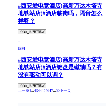
#西安爱电竞酒店(高新万达木塔寺
地铁站店)#酒店临街吗，隔音怎么
样呀？
YoYo_4U7B7R5W
1
回答
#西安爱电竞酒店(高新万达木塔寺
地铁站店)#酒店键盘是磁轴吗？有
没有驱动可以调？
YoYo_4U7B7R5W
上一页
1
...
43
44
45
46
47
...
50
下一页