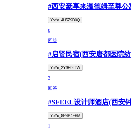
#西安豪享来温德姆至尊公
YoYo_4U5Z9D0Q
0
回答
#启贤民宿(西安唐都医院
YoYo_2Y9H9L2W
2
回答
#SFEEL设计师酒店(西
YoYo_8P4P4E6M
1