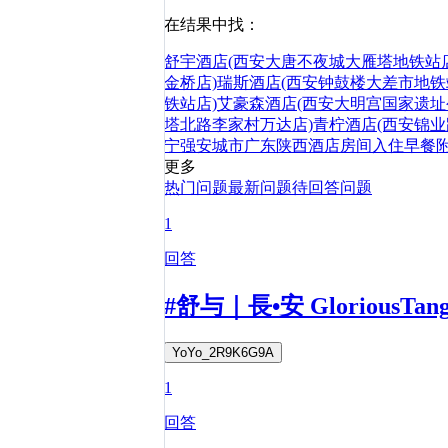
在结果中找：
舒宇酒店(西安大唐不夜城大雁塔地铁站店
金桥店)
瑞斯酒店(西安钟鼓楼大差市地铁
铁站店)
艾豪森酒店(西安大明宫国家遗址
塔北路李家村万达店)
青柠酒店(西安锦业
宁强
安城市
广东
陕西
酒店
房间
入住
早餐
更多
热门问题
最新问题
待回答问题
1
回答
#舒与｜長•安 Glorious
YoYo_2R9K6G9A
1
回答