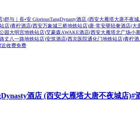
)
舒与｜長•安 GloriousTangDynasty酒店 (西安大雁塔大唐不夜城
站店)
青柠酒店(西安万象城三桥地铁站店)
唐·常安驿轻奢酒店(大
公园大明宫地铁站店)
艾豪森AWAKE酒店(西安大雁塔北广场小寨
路丈八一路地铁站店)
安筑酒店(西京医院通化门地铁站店)
青柠酒
附近
收费
免费
TangDynasty酒店 (西安大雁塔大唐不夜城