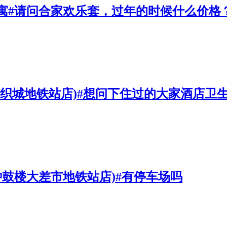
寓#请问合家欢乐套，过年的时候什么价格
纺织城地铁站店)#想问下住过的大家酒店卫
安钟鼓楼大差市地铁站店)#有停车场吗