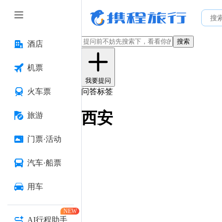
搜索
酒店
机票
我要提问
火车票
问答标签
西安
旅游
门票·活动
汽车·船票
用车
NEW
AI行程助手