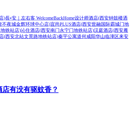
店)
長•安｜左右客 WelcomeBackHome设计师酒店(西安钟鼓楼洒
唐不夜城金辉环球中心店)
宜尚PLUS酒店(西安世融国际霸城门地
地铁站店)
沁住酒店(西安南门永宁门地铁站店)
汉庭酒店(西安雁
店(西安北站文景路地铁站店)
秦宇公寓
道
何
咸阳
华山
临潼区
来安
店)#酒店有没有驱蚊香？