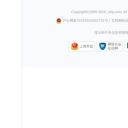
Copyright©
1999-
2026
,
ctrip.com
. Al
沪公网备31010502002731号
丨
互联网药
违法和不良信息举报电话0
网络社会
上海市监
征信网