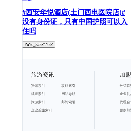
#西安华悦酒店(土门西电医院店)#
没有身份证，只有中国护照可以入
住吗
YoYo_3J5Z1Y3Z
旅游资讯
加
宾馆索引
攻略索引
分销联
机票索引
网站导航
企业礼
旅游索引
邮轮索引
代理合
企业差旅索引
更多加