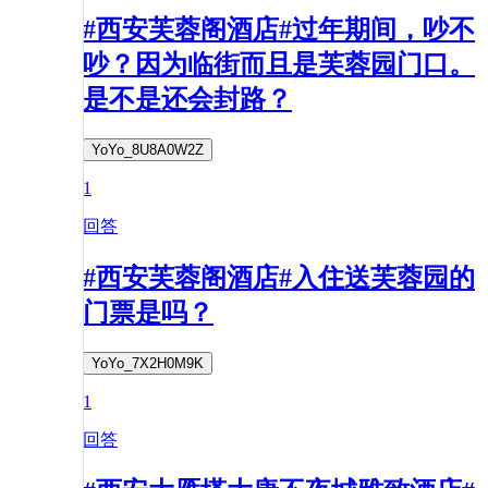
#西安芙蓉阁酒店#过年期间，吵不
吵？因为临街而且是芙蓉园门口。
是不是还会封路？
YoYo_8U8A0W2Z
1
回答
#西安芙蓉阁酒店#入住送芙蓉园的
门票是吗？
YoYo_7X2H0M9K
1
回答