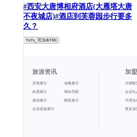
#西安大唐博相府酒店(大雁塔大唐
不夜城店)#酒店到芙蓉园步行要多
久？
YoYo_7E3U6Y6N
旅游资讯
加
宾馆索引
攻略索引
分销联
机票索引
网站导航
企业礼
旅游索引
邮轮索引
代理合
企业差旅索引
更多加