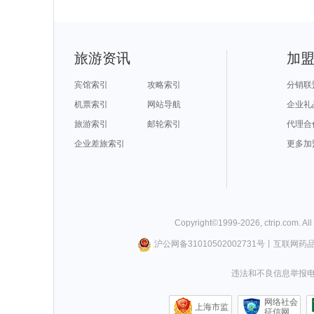
旅游资讯
加
宾馆索引
攻略索引
分销联
机票索引
网站导航
企业礼
旅游索引
邮轮索引
代理合
企业差旅索引
更多加
Copyright©
1999-
2026
,
ctrip.com
. Al
沪公网备31010502002731号
丨
互联网药
违法和不良信息举报电话0
网络社会
上海市监
征信网