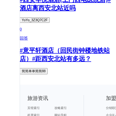
酒店离西安北站近吗
YoYo_3Z3Q7C2F
0
回答
#意平轩酒店（回民街钟楼地铁站
店）#距西安北站有多远？
简简单单简简88
旅游资讯
加
宾馆索引
攻略索引
分销联
机票索引
网站导航
企业礼