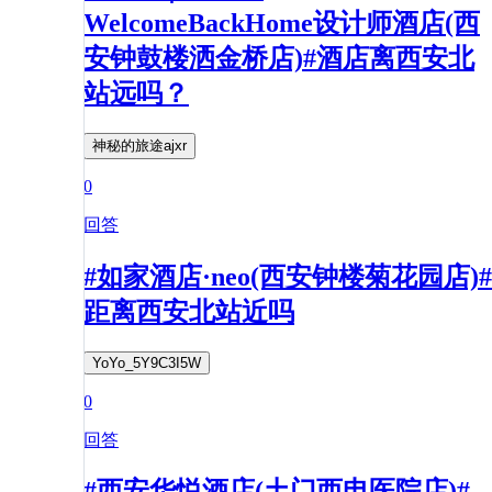
WelcomeBackHome设计师酒店(西
安钟鼓楼洒金桥店)#酒店离西安北
站远吗？
神秘的旅途ajxr
0
回答
#如家酒店·neo(西安钟楼菊花园店)#
距离西安北站近吗
YoYo_5Y9C3I5W
0
回答
#西安华悦酒店(土门西电医院店)#