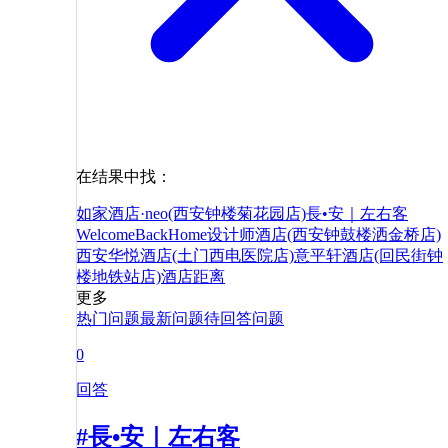
在结果中找：
如家酒店·neo(西安钟楼菊花园店)
長•安｜左右客
WelcomeBackHome设计师酒店(西安钟鼓楼洒金桥店)
西安华悦酒店(土门西电医院店)
意平轩酒店(回民街钟
楼地铁站店)
酒店
距离
更多
热门问题
最新问题
待回答问题
0
回答
#長•安｜左右客