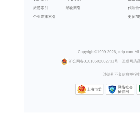
旅游索引
邮轮索引
代理合
企业差旅索引
更多加
Copyright©
1999-
2026
,
ctrip.com
. Al
沪公网备31010502002731号
丨
互联网药
违法和不良信息举报电话0
网络社会
上海市监
征信网