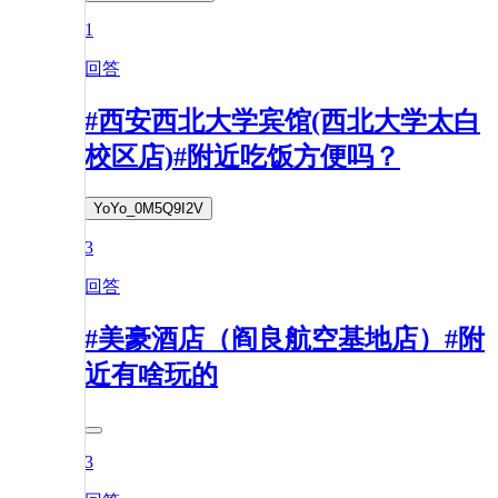
1
回答
#西安西北大学宾馆(西北大学太白
校区店)#附近吃饭方便吗？
YoYo_0M5Q9I2V
3
回答
#美豪酒店（阎良航空基地店）#附
近有啥玩的
3