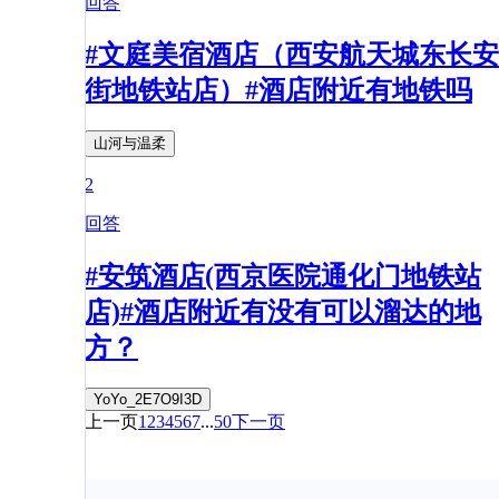
回答
#文庭美宿酒店（西安航天城东长安
街地铁站店）#酒店附近有地铁吗
山河与温柔
2
回答
#安筑酒店(西京医院通化门地铁站
店)#酒店附近有没有可以溜达的地
方？
YoYo_2E7O9I3D
上一页
1
2
3
4
5
6
7
...
50
下一页