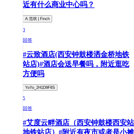
近有什么商业中心吗？
A.范琪 | Finch
3
回答
#云致酒店(西安钟鼓楼洒金桥地铁
站店)#酒店会送早餐吗，附近逛吃
方便吗
YoYo_2H1D9F8S
5
回答
#艾度云畔酒店（西安钟鼓楼西安站
地铁站店）#附近有夜市或者是小摊