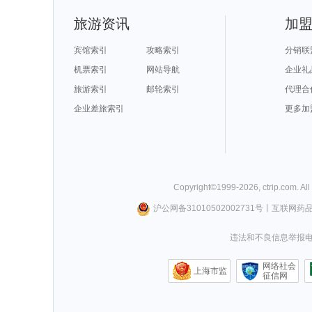
旅游资讯
加
宾馆索引
攻略索引
分销联
机票索引
网站导航
企业礼
旅游索引
邮轮索引
代理合
企业差旅索引
更多加
Copyright©
1999-
2026
,
ctrip.com
. Al
沪公网备31010502002731号
丨
互联网药
违法和不良信息举报电话0
网络社会
上海市监
征信网