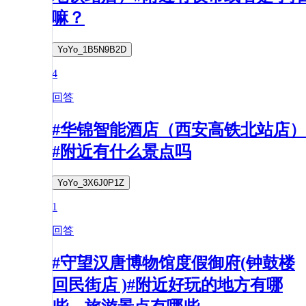
嘛？
YoYo_1B5N9B2D
4
回答
#华锦智能酒店（西安高铁北站店）
#附近有什么景点吗
YoYo_3X6J0P1Z
1
回答
#守望汉唐博物馆度假御府(钟鼓楼
回民街店 )#附近好玩的地方有哪