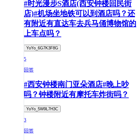
#时光漫步S酒店(西安钟楼回民街
店)#机场坐地铁可以到酒店吗？还
有附近有直达车去兵马俑博物馆的
上车点吗？
YoYo_6G7K3F8G
5
回答
#西安钟楼南门亚朵酒店#晚上吵
吗？钟楼附近有摩托车炸街吗？
YoYo_5W9L7H3C
3
回答