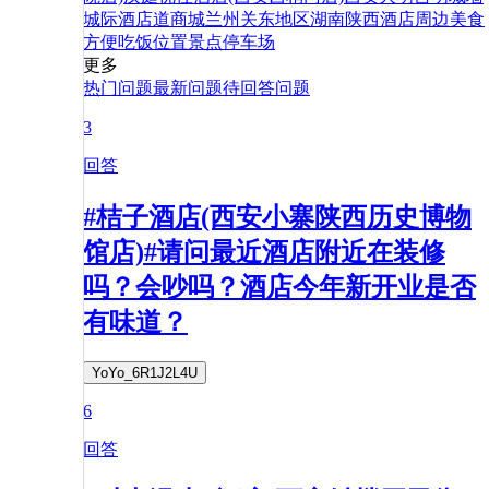
城际酒店
道
商城
兰州
关东地区
湖南
陕西
酒店
周边
美食
方便
吃饭
位置
景点
停车场
更多
热门问题
最新问题
待回答问题
3
回答
#桔子酒店(西安小寨陕西历史博物
馆店)#请问最近酒店附近在装修
吗？会吵吗？酒店今年新开业是否
有味道？
YoYo_6R1J2L4U
6
回答