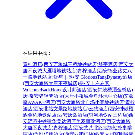
在结果中找：
青柠酒店(西安万象城三桥地铁站店)
舒宇酒店(西安大
唐不夜城大雁塔地铁站店)
青柠酒店(西安锦业路丈八
一路地铁站店)
舒与｜長•安 GloriousTangDynasty酒店
(西安大雁塔大唐不夜城店)
長•安｜左右客
WelcomeBackHome设计师酒店(西安钟鼓楼洒金桥店)
唐·常安驿轻奢酒店(大唐不夜城金辉环球中心店)
艾豪
森AWAKE酒店(西安大雁塔北广场小寨地铁站店)
青柠
酒店(西安北站文景路地铁站店)
云致酒店(西安钟鼓楼
洒金桥地铁站店)
西安唐岛酒店(皂河地铁站三桥店)
西
安浐灞中铁建华美达酒店
美豪丽致酒店(西安大雁塔
大唐不夜城店)
青柠酒店(西安丈八北路地铁站外事学
院店)
汉庭优佳酒店(西安西稍门店)
西安大明宫明城墙