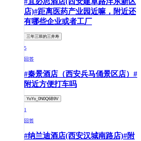
#宜必思酒店(西安建章路沣东新区
店)#距离医药产业园近嘛，附近还
有哪些企业或者工厂
三年三班的三井寿
5
回答
#秦景酒店（西安兵马俑景区店）#
附近方便打车吗
YoYo_0N0Q6B9V
1
回答
#纳兰迪酒店(西安汉城南路店)#附