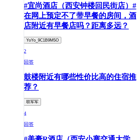
#宜尚酒店（西安钟楼回民街店）#
在网上预定不了带早餐的房间，酒
店附近有早餐店吗？距离多远？
YoYo_9C1B9M5O
2
回答
鼓楼附近有哪些性价比高的住宿推
荐？
联军军
4
回答
#美豪R酒店（西安小寨交通大学