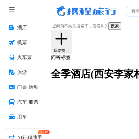
搜索
酒店
机票
我要提问
火车票
问答标签
全季酒店(西安李家
旅游
门票·活动
汽车·船票
用车
NEW
AI行程助手