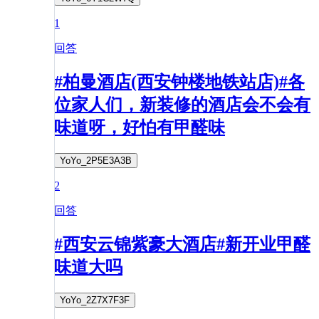
1
回答
#柏曼酒店(西安钟楼地铁站店)#各
位家人们，新装修的酒店会不会有
味道呀，好怕有甲醛味
YoYo_2P5E3A3B
2
回答
#西安云锦紫豪大酒店#新开业甲醛
味道大吗
YoYo_2Z7X7F3F