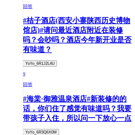
回答
#桔子酒店(西安小寨陕西历史博物
馆店)#请问最近酒店附近在装修
吗？会吵吗？酒店今年新开业是否
有味道？
YoYo_6R1J2L4U
9
回答
#海棠·御雅温泉酒店#新装修的的
话，你们住了感觉有味道吗？我要
带孩子入住，所以问一下放心一点
YoYo_6R3Q6X0M