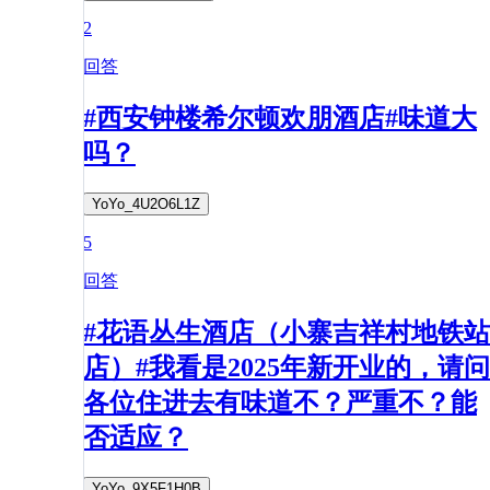
2
回答
#西安钟楼希尔顿欢朋酒店#味道大
吗？
YoYo_4U2O6L1Z
5
回答
#花语丛生酒店（小寨吉祥村地铁站
店）#我看是2025年新开业的，请问
各位住进去有味道不？严重不？能
否适应？
YoYo_9X5F1H0B