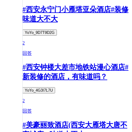
#西安永宁门小雁塔亚朵酒店#装修
味道大不大
YoYo_9D7T9D2G
2
回答
#西安钟楼大差市地铁站漫心酒店#
新装修的酒店，有味道吗？
YoYo_4G3I7L7U
2
回答
#美豪丽致酒店(西安大雁塔大唐不