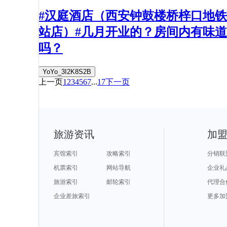
#汉庭酒店（西安钟鼓楼桥梓口地铁
站店）#几月开业的？房间内有味道
吗？
YoYo_3I2K8S2B
上一页
1
2
3
4
5
6
7
...
17
下一页
旅游资讯
加
宾馆索引
攻略索引
分销联
机票索引
网站导航
企业礼
旅游索引
邮轮索引
代理合
企业差旅索引
更多加