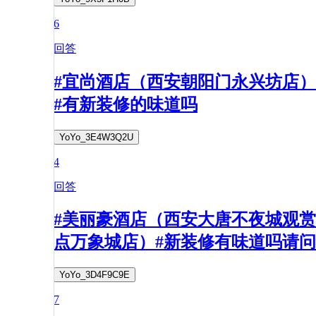
6
回答
#宜尚酒店（西安朝阳门永兴坊店）
#有新装修的味道吗
YoYo_3E4W3Q2U
4
回答
#美丽豪酒店（西安大唐不夜城观赏
点万象城店）#新装修有味道吗请问
YoYo_3D4F9C9E
7