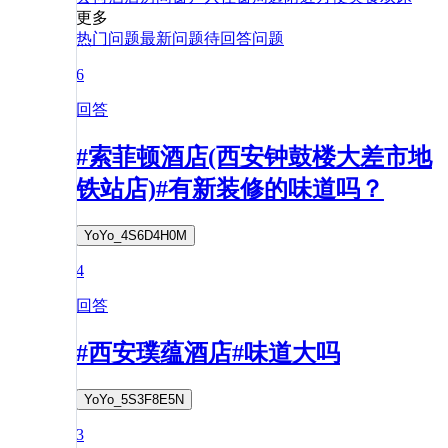
更多
热门问题
最新问题
待回答问题
6
回答
#索菲顿酒店(西安钟鼓楼大差市地
铁站店)#有新装修的味道吗？
YoYo_4S6D4H0M
4
回答
#西安璞蕴酒店#味道大吗
YoYo_5S3F8E5N
3