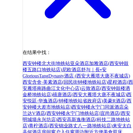
在结果中找：
西安钟楼北大街地铁站亚朵酒店
加雅酒店(西安钟鼓
楼五路口地铁站店)
尼欧酒店
舒与｜長•安
GloriousTangDynasty酒店 (西安大雁塔大唐不夜城店)
西安含舍·美素酒店(回民街钟楼地铁站店)
星程酒店(西
安雁塔南路曲江文化中心店)
云致酒店(西安钟鼓楼洒
金桥地铁站店)
禧唐酒店(西安大雁塔大唐不夜城店)
西
安悦廷·华逸酒店(钟楼地铁站省政府店)
美豪R酒店(西
安钟楼大差市地铁站店)
西安钟楼永宁门同派酒店
朵
兰达V酒店(西安钟楼永宁门地铁站店)
宜尚酒店(西安
明城墙永兴坊店)
西安高新逸衡酒店(科技二路地铁站
店)
青柠酒店(西安锦业路丈八一路地铁站店)
来安
太白
县
何
酒店
房间
窗户
入住
窗
周边
附近
方便
美食
双床