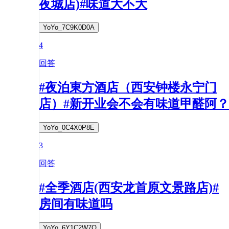
夜城店)#味道大不大
YoYo_7C9K0D0A
4
回答
#夜泊東方酒店（西安钟楼永宁门
店）#新开业会不会有味道甲醛阿？
YoYo_0C4X0P8E
3
回答
#全季酒店(西安龙首原文景路店)#
房间有味道吗
YoYo_6Y1C2W7Q