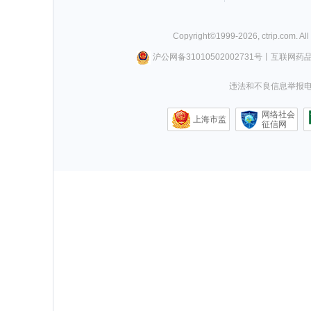
Copyright©
1999-
2026
,
ctrip.com
. Al
沪公网备31010502002731号
丨
互联网药
违法和不良信息举报电话0
网络社会
上海市监
征信网