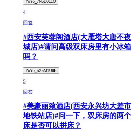
YoYo_7N5D0L1Q
4
回答
#西安芙蓉阁酒店(大雁塔大唐不夜
城店)#请问高级双床房里有小冰箱
吗？
YoYo_5X5M1U8E
5
回答
#美豪丽致酒店(西安永兴坊大差市
地铁站店)#问一下，双床房的两个
床是否可以拼床？