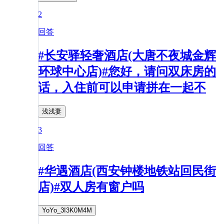
2
回答
#长安驿轻奢酒店(大唐不夜城金辉
环球中心店)#您好，请问双床房的
话，入住前可以申请拼在一起不
浅浅妻
3
回答
#华遇酒店(西安钟楼地铁站回民街
店)#双人房有窗户吗
YoYo_3I3K0M4M