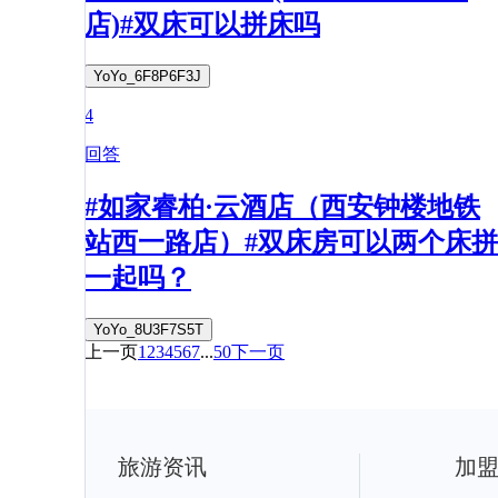
店)#双床可以拼床吗
YoYo_6F8P6F3J
4
回答
#如家睿柏·云酒店（西安钟楼地铁
站西一路店）#双床房可以两个床拼
一起吗？
YoYo_8U3F7S5T
上一页
1
2
3
4
5
6
7
...
50
下一页
旅游资讯
加