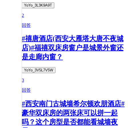
YoYo_3L3K9A9T
2
回答
#禧唐酒店(西安大雁塔大唐不夜城
店)#福禧双床房窗户是城景外窗还
是走廊内窗？
YoYo_3V5L7V5W
3
回答
#西安南门古城墙希尔顿欢朋酒店#
豪华双床房的两张床可以拼一起
吗？这个房型是否都能看城墙夜