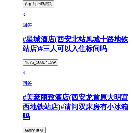
西伯利亚狼战狼
3
回答
#星城酒店(西安北站凤城十路地铁
站店)#三人可以入住标间吗
YoYo_1U8U4E3W
4
回答
#美豪丽致酒店(西安龙首原大明宫
西地铁站店)#请问双床房有小冰箱
吗
G调的哗丽