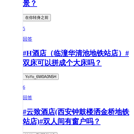
景？
在你转身之前
5
回答
#H酒店（临潼华清池地铁站店）#
双床可以拼成个大床吗？
YoYo_6W0A0N5H
6
回答
#云致酒店(西安钟鼓楼洒金桥地铁
站店)#双人间有窗户吗？