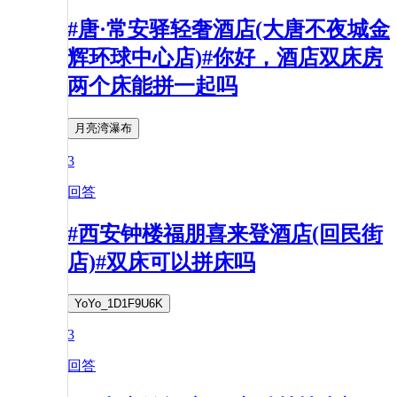
#唐·常安驿轻奢酒店(大唐不夜城金
辉环球中心店)#你好，酒店双床房
两个床能拼一起吗
月亮湾瀑布
3
回答
#西安钟楼福朋喜来登酒店(回民街
店)#双床可以拼床吗
YoYo_1D1F9U6K
3
回答