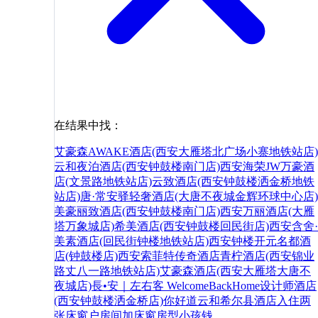
在结果中找：
艾豪森AWAKE酒店(西安大雁塔北广场小寨地铁站店)
云和夜泊酒店(西安钟鼓楼南门店)
西安海荣JW万豪酒
店(文景路地铁站店)
云致酒店(西安钟鼓楼洒金桥地铁
站店)
唐·常安驿轻奢酒店(大唐不夜城金辉环球中心店)
美豪丽致酒店(西安钟鼓楼南门店)
西安万丽酒店(大雁
塔万象城店)
希美酒店(西安钟鼓楼回民街店)
西安含舍·
美素酒店(回民街钟楼地铁站店)
西安钟楼开元名都酒
店(钟鼓楼店)
西安索菲特传奇酒店
青柠酒店(西安锦业
路丈八一路地铁站店)
艾豪森酒店(西安大雁塔大唐不
夜城店)
長•安｜左右客 WelcomeBackHome设计师酒店
(西安钟鼓楼洒金桥店)
你好
道
云和
希尔县
酒店
入住
两
张床
窗户
房间
加床
窗
房型
小孩
钱