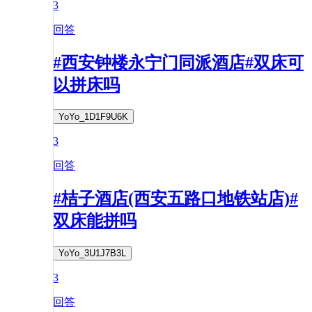
3
回答
#西安钟楼永宁门同派酒店#双床可
以拼床吗
YoYo_1D1F9U6K
3
回答
#桔子酒店(西安五路口地铁站店)#
双床能拼吗
YoYo_3U1J7B3L
3
回答