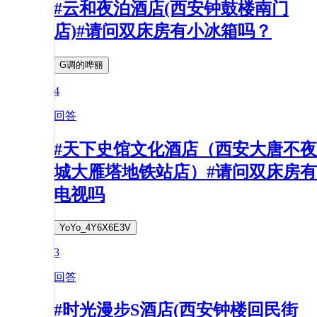
#云和夜泊酒店(西安钟鼓楼南门
店)#请问双床房有小冰箱吗？
G调的哗丽
4
回答
#天下史馆文化酒店（西安大唐不夜
城大雁塔地铁站店）#请问双床房有
电视吗
YoYo_4Y6X6E3V
3
回答
#时光漫步S酒店(西安钟楼回民街