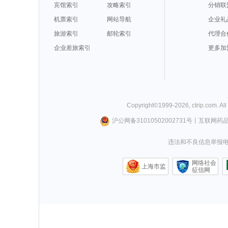
宾馆索引
攻略索引
分销联
机票索引
网站导航
企业礼
旅游索引
邮轮索引
代理合
企业差旅索引
更多加
Copyright©
1999-
2026
,
ctrip.com
. Al
沪公网备31010502002731号
丨
互联网药
违法和不良信息举报电话0
网络社会
上海市监
征信网