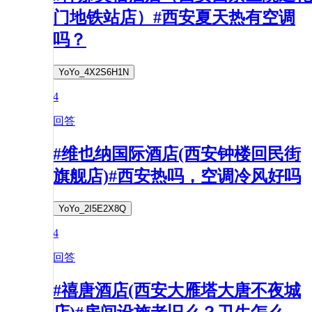
门地铁站店）#西安夏天热有空调
吗？
YoYo_4X2S6H1N
4
回答
#维也纳国际酒店(西安钟楼回民街
旗舰店)#西安热吗，空调冷风好吗
YoYo_2I5E2X8Q
4
回答
#禧唐酒店(西安大雁塔大唐不夜城