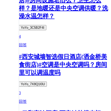
店)#房间设施老旧么？卫生怎么
样？是地暖还是中央空调供暖？洗
澡水温怎样？
YoYo_3C5B2F4I
4
回答
#西安城墙智选假日酒店(洒金桥美
食街店)#空调是中央空调吗？房间
里可以调温度吗
YoYo_7X8Q1I0U
3
回答