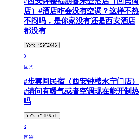
#西安钟楼福朋喜来登酒店（回民街
店）#酒店咋会没有空调？这样不热
不闷吗，是你家没有还是西安酒店
都没有
YoYo_4S9T2X4S
3
回答
#步雲间民宿（西安钟楼永宁门店）
#请问有暖气或者空调现在能开制热
吗
YoYo_7Y3H0U7H
3
回答