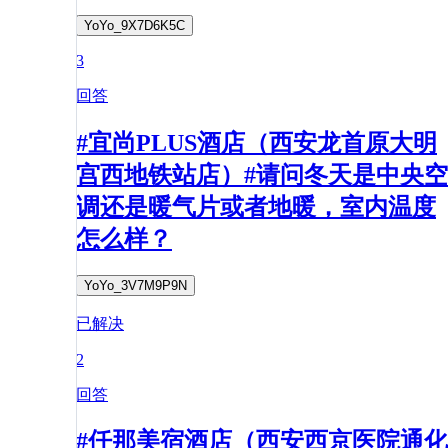
YoYo_9X7D6K5C
3
回答
#宜尚PLUS酒店（西安龙首原大明
宫西地铁站店）#请问冬天是中央空
调还是暖气片或者地暖，室内温度
怎么样？
YoYo_3V7M9P9N
已解决
2
回答
#仟那美宿酒店（西安西京医院通化