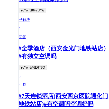
YoYo_3I8F7U4W
已解决
4
回答
#全季酒店（西安金光门地铁站店）
#有独立空调吗
YoYo_5A6E6T8Q
5
回答
#7天连锁酒店(西安西京医院通化门
地铁站店)#有空调吗空调好吗