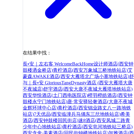
在结果中找：
長•安｜左右客 WelcomeBackHome设计师酒店(西安钟
鼓楼洒金桥店)
青柠酒店(西安万象城三桥地铁站店)
艾
豪森AWAKE酒店(西安大雁塔北广场小寨地铁站店)
舒
与｜長•安 GloriousTangDynasty酒店 (西安大雁塔大唐
不夜城店)
舒宇酒店(西安大唐不夜城大雁塔地铁站店)
西安华悦酒店(土门西电医院店)
橙羽橙皓酒店(西安钟
鼓楼永宁门地铁站店)
唐·常安驿轻奢酒店(大唐不夜城
金辉环球中心店)
青柠酒店(西安锦业路丈八一路地铁
站店)
7天优品(西安临潼兵马俑东三岔地铁站店)
希美
酒店(西安钟鼓楼回民街店)
速8酒店(西安凤城二路青
少年中心地铁站店)
青柠酒店(西安皂河地铁站三桥店)
西安含舍·美素酒店(回民街钟楼地铁站店)
加雅酒店(西