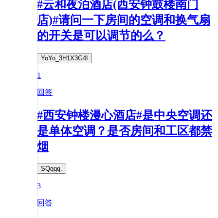
#云和夜泊酒店(西安钟鼓楼南门
店)#请问一下房间的空调和换气扇
的开关是可以调节的么？
YoYo_3H1X3G4I
1
回答
#西安钟楼漫心酒店#是中央空调还
是单体空调？是否房间和工区都禁
烟
SQqqq.
3
回答