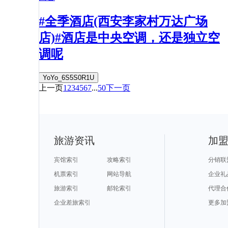
#全季酒店(西安李家村万达广场
店)#酒店是中央空调，还是独立空
调呢
YoYo_6S5S0R1U
上一页
1
2
3
4
5
6
7
...
50
下一页
旅游资讯
加
宾馆索引
攻略索引
分销联
机票索引
网站导航
企业礼
旅游索引
邮轮索引
代理合
企业差旅索引
更多加