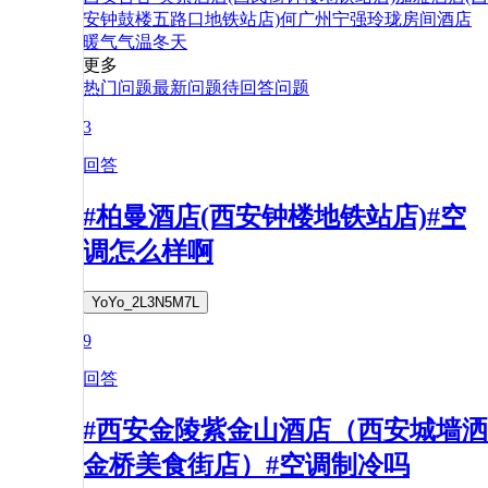
安钟鼓楼五路口地铁站店)
何
广州
宁强
玲珑
房间
酒店
暖气
气温
冬天
更多
热门问题
最新问题
待回答问题
3
回答
#柏曼酒店(西安钟楼地铁站店)#空
调怎么样啊
YoYo_2L3N5M7L
9
回答
#西安金陵紫金山酒店（西安城墙洒
金桥美食街店）#空调制冷吗