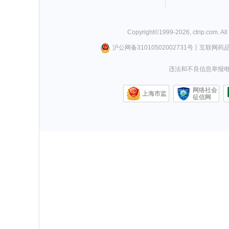
Copyright©
1999-
2026
,
ctrip.com
. Al
沪公网备31010502002731号
丨
互联网药
违法和不良信息举报电话0
网络社会
上海市监
征信网