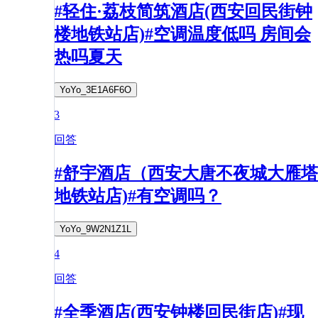
#轻住·荔枝简筑酒店(西安回民街钟
楼地铁站店)#空调温度低吗 房间会
热吗夏天
YoYo_3E1A6F6O
3
回答
#舒宇酒店（西安大唐不夜城大雁塔
地铁站店)#有空调吗？
YoYo_9W2N1Z1L
4
回答
#全季酒店(西安钟楼回民街店)#现