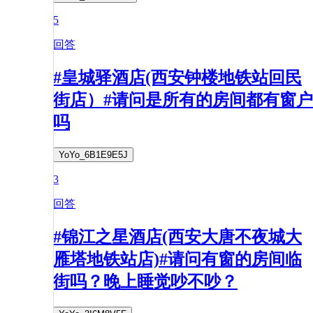
5
回答
#皇城驿酒店(西安钟楼地铁站回民
街店）#请问是所有的房间都有窗户
吗
YoYo_6B1E9E5J
3
回答
#锦江之星酒店(西安大唐不夜城大
雁塔地铁站店)#请问有窗的房间临
街吗？晚上睡觉吵不吵？