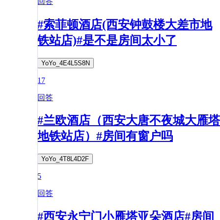
回答
#索菲顿酒店(西安钟鼓楼大差市地
铁站店)#是不是房间太小了
YoYo_4E4L5S8N
17
回答
#兰欧酒店（西安大唐不夜城大雁塔
地铁站店）#房间有窗户吗
YoYo_4T8L4D2F
5
回答
#西安永宁门小雁塔亚朵酒店#房间