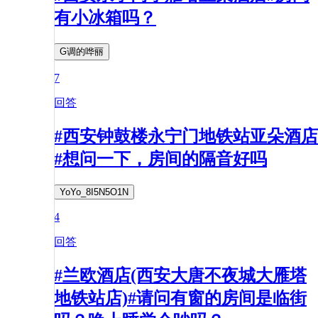
有小冰箱吗？
G调的哗丽
7
回答
#西安钟鼓楼永宁门地铁站亚朵酒店
#想问一下，房间的隔音好吗
YoYo_8I5N5O1N
4
回答
#兰欧酒店(西安大唐不夜城大雁塔
地铁站店)#请问有窗的房间是临街