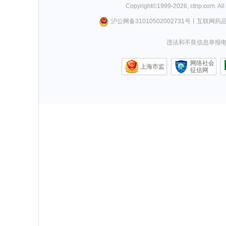
Copyright©
1999-
2026
,
ctrip.com
. Al
沪公网备31010502002731号
丨
互联网药
违法和不良信息举报电话0
网络社会
上海市监
征信网