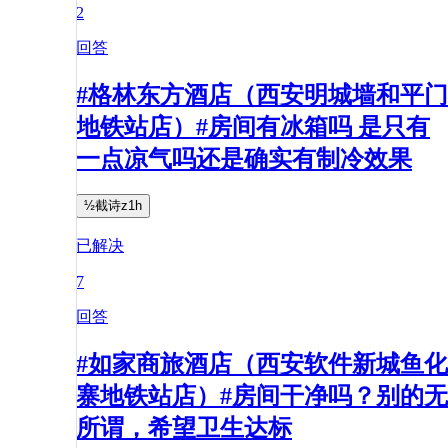
2
回答
#格林东方酒店（西安明城墙和平门
地铁站店）#房间有冰箱吗 是只有
一点凉气吗还是确实有制冷效果
½截诗z1h
已解决
7
回答
#如家商旅酒店（西安软件新城鱼化
寨地铁站店）#房间干净吗？别的无
所谓，希望卫生达标