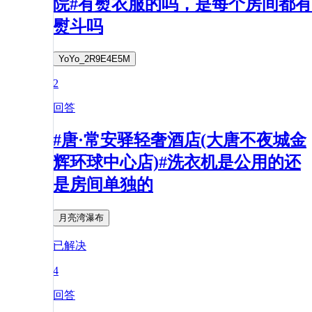
院#有熨衣服的吗，是每个房间都有
熨斗吗
YoYo_2R9E4E5M
2
回答
#唐·常安驿轻奢酒店(大唐不夜城金
辉环球中心店)#洗衣机是公用的还
是房间单独的
月亮湾瀑布
已解决
4
回答