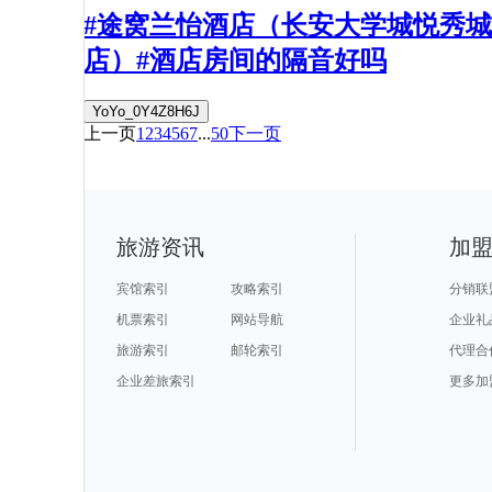
#途窝兰怡酒店（长安大学城悦秀城
店）#酒店房间的隔音好吗
YoYo_0Y4Z8H6J
上一页
1
2
3
4
5
6
7
...
50
下一页
旅游资讯
加
宾馆索引
攻略索引
分销联
机票索引
网站导航
企业礼
旅游索引
邮轮索引
代理合
企业差旅索引
更多加