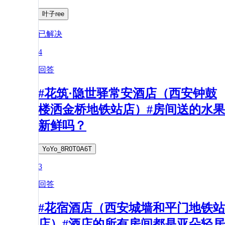
叶子ree
已解决
4
回答
#花筑·隐世驿常安酒店（西安钟鼓
楼洒金桥地铁站店）#房间送的水果
新鲜吗？
YoYo_8R0T0A6T
3
回答
#花宿酒店（西安城墙和平门地铁站
店）#酒店的所有房间都是亚朵轻居