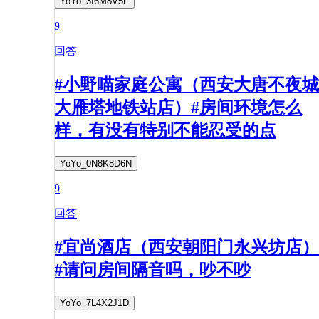
YoYo_3I6M8V5F
9
回答
#小野喵家庭公寓（西安大唐不夜城
大雁塔地铁站店）#房间环境怎么
样，有没有特别不能忍受的点
YoYo_0N8K8D6N
9
回答
#宜尚酒店（西安朝阳门永兴坊店）
#请问房间隔音吗，吵不吵
YoYo_7L4X2J1D