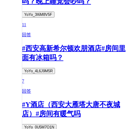
吗？晚上睡觉会吵吗？
YoYo_3I6M8V5F
11
回答
#西安高新希尔顿欢朋酒店#房间里
面有冰箱吗？
YoYo_4L6J9M5R
7
回答
#Y酒店（西安大雁塔大唐不夜城
店）#房间有暖气吗
YoYo_0U5M7O1N