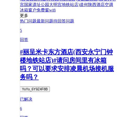
宫国家遗址公园大明宫地铁站店)
道
何
陕西
酒店
空调
冰箱
窗户
免费
窗
wifi
更多
热门问题
最新问题
待回答问题
5
回答
#丽呈米卡东方酒店(西安永宁门钟
楼地铁站店)#请问房间里有冰箱
吗？可以要求安排凌晨机场接机服
务吗？
YoYo_6Y9Z4F8B
已解决
6