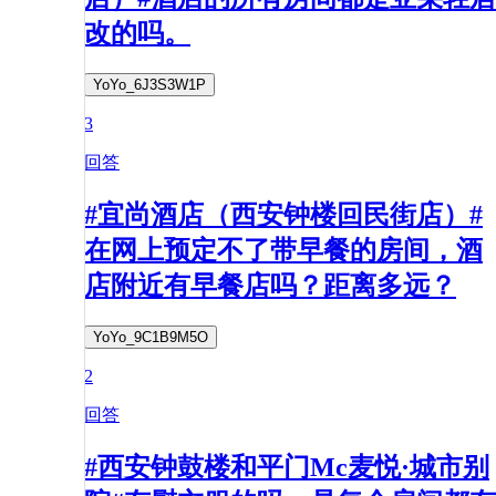
改的吗。
YoYo_6J3S3W1P
3
回答
#宜尚酒店（西安钟楼回民街店）#
在网上预定不了带早餐的房间，酒
店附近有早餐店吗？距离多远？
YoYo_9C1B9M5O
2
回答
#西安钟鼓楼和平门Mc麦悦·城市别