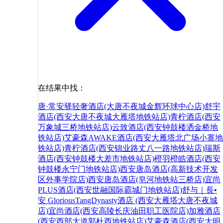
在结果中找：
唐·常安驿轻奢酒店(大唐不夜城金辉环球中心店)
舒宇
酒店(西安大唐不夜城大雁塔地铁站店)
青柠酒店(西安
万象城三桥地铁站店)
云致酒店(西安钟鼓楼洒金桥地
铁站店)
艾豪森AWAKE酒店(西安大雁塔北广场小寨地
铁站店)
青柠酒店(西安锦业路丈八一路地铁站店)
瑞斯
酒店(西安钟鼓楼大差市地铁站店)
橙羽橙皓酒店(西安
钟鼓楼永宁门地铁站店)
西安唐岛酒店(高新技术开发
区外事学院店)
西安唐岛酒店(皂河地铁站三桥店)
宜尚
PLUS酒店(西安世融国际霸城门地铁站店)
舒与｜長•
安 GloriousTangDynasty酒店 (西安大雁塔大唐不夜城
店)
宜尚酒店(西安高陵长庆油田职工医院店)
加雅酒店
(西安西部大道郭杜西地铁站店)
艾豪森酒店(西安大明