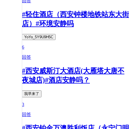
回答
#轻住酒店（西安钟楼地铁站东大街
店）#环境安静吗
YoYo_5Y9U9H5C
6
回答
#西安威斯汀大酒店(大雁塔大唐不
夜城店)#酒店安静吗？
我早来了
3
回答
#西安铂金万澳胜利饭店（永宁门明