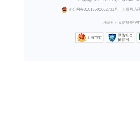
Copyright©
1999-
2026
,
ctrip.com
. Al
沪公网备31010502002731号
丨
互联网药
违法和不良信息举报电话0
网络社会
上海市监
征信网