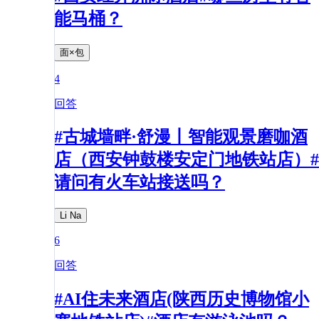
能马桶？
面×包
4
回答
#古城墙畔·舒漫丨智能观景磨咖酒
店（西安钟鼓楼安定门地铁站店）#
请问有火车站接送吗？
Li Na
6
回答
#AI住未来酒店(陕西历史博物馆小