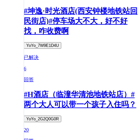
#坤逸·时光酒店(西安钟楼地铁站回
民街店)#停车场大不大，好不好
找，咋收费啊
YoYo_7W9E1D4U
已解决
6
回答
#H酒店（临潼华清池地铁站店）#
两个大人可以带一个孩子入住吗？
YoYo_2G2Q0G0R
20