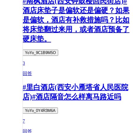
#南枫酒店(西安钟鼓楼回民街店)#
酒店床垫子是偏软还是偏硬？如果
是偏软，酒店有补救措施吗？比如
将床垫翻过来用，或者酒店预备了
硬床垫。
YoYo_9C1B9M5O
3
回答
#里白酒店(西安小雁塔省人民医院
店)#酒店隔音怎么样离马路近吗
YoYo_0Y4R3M6A
7
回答