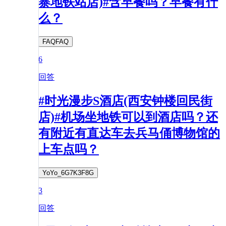
寨地铁站店)#含早餐吗？早餐有什
么？
FAQFAQ
6
回答
#时光漫步S酒店(西安钟楼回民街
店)#机场坐地铁可以到酒店吗？还
有附近有直达车去兵马俑博物馆的
上车点吗？
YoYo_6G7K3F8G
3
回答