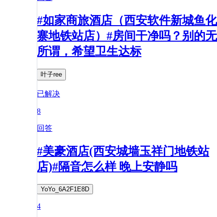
#如家商旅酒店（西安软件新城鱼化
寨地铁站店）#房间干净吗？别的无
所谓，希望卫生达标
叶子ree
已解决
8
回答
#美豪酒店(西安城墙玉祥门地铁站
店)#隔音怎么样 晚上安静吗
YoYo_6A2F1E8D
4