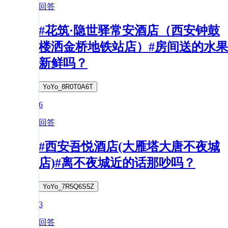
回答
#花筑·隐世驿常安酒店（西安钟鼓
楼洒金桥地铁站店）#房间送的水果
新鲜吗？
YoYo_8R0T0A6T
6
回答
#西安吾悦酒店(大雁塔大唐不夜城
店)#离不夜城近的话那吵吗？
YoYo_7R5Q6S5Z
3
回答