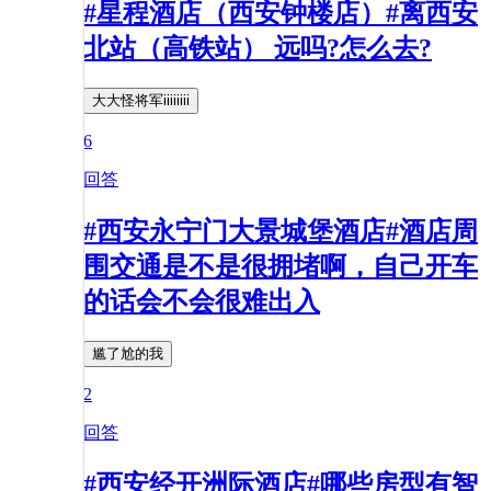
#星程酒店（西安钟楼店）#离西安
北站（高铁站） 远吗?怎么去?
大大怪将军iiiiiiii
6
回答
#西安永宁门大景城堡酒店#酒店周
围交通是不是很拥堵啊，自己开车
的话会不会很难出入
尴了尬的我
2
回答
#西安经开洲际酒店#哪些房型有智