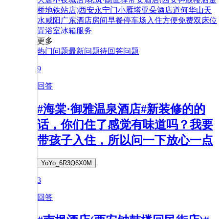
桥地铁站店)
西安永宁门小雁塔亚朵酒店
道
何
华山
天
水
咸阳
广东
酒店
房间
早餐
停车场
入住
方便
免费
双床
位
置
浴室
冰箱
服务
更多
热门问题
最新问题
待回答问题
9
回答
#海棠·御雅温泉酒店#新装修的的
话，你们住了感觉有味道吗？我要
带孩子入住，所以问一下放心一点
YoYo_6R3Q6X0M
3
回答