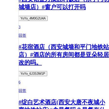
城墙店）#窗户可以打开吗
YoYo_4M0G2U4A
3
回答
#花宿酒店（西安城墙和平门地铁站
店）#酒店的所有房间都是亚朵轻居
改的吗。
YoYo_6J3S3W1P
6
回答
#绽白艺术酒店(西安大唐不夜城小