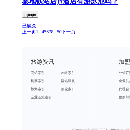
寨地铁站店)#酒店有游泳池吗？
pijieqin
已解决
上一页
1
...
4
5
6
7
8
...
50
下一页
旅游资讯
加
宾馆索引
攻略索引
分销联
机票索引
网站导航
企业礼
旅游索引
邮轮索引
代理合
企业差旅索引
更多加