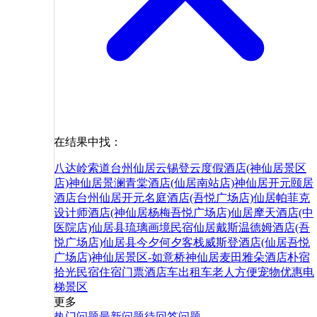
在结果中找：
八达岭索道
台州仙居云锡登云度假酒店(神仙居景区
店)
神仙居景澜青棠酒店(仙居南站店)
神仙居开元颐居
酒店
台州仙居开元名庭酒店(吾悦广场店)
仙居帕菲克
设计师酒店(神仙居杨梅吾悦广场店)
仙居摩天酒店(中
医院店)
仙居县琉璃画境民宿
仙居戴斯温德姆酒店(吾
悦广场店)
仙居县今夕何夕客栈
威斯登酒店(仙居吾悦
广场店)
神仙居景区-如意桥
神仙居麦田雅朵酒店
朴宿
拾光民宿
住宿
门票
酒店
车
出租车
老人
方便
宠物
优惠
电
梯
景区
更多
热门问题
最新问题
待回答问题