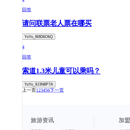
回答
请问联票老人票在哪买
YoYo_8I8D6O6Q
4
回答
索道1.3米儿童可以乘吗？
YoYo_9J3N8P7A
上一页
1
2
3
4
5
6
下一页
旅游资讯
加