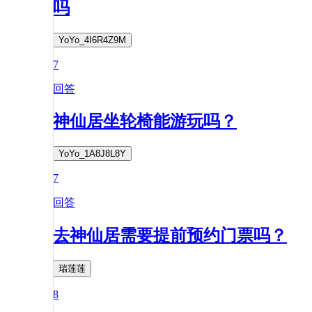
吗
YoYo_4I6R4Z9M
7
回答
神仙居坐轮椅能游玩吗？
YoYo_1A8J8L8Y
7
回答
去神仙居需要提前预约门票吗？
瑞莲莲
8