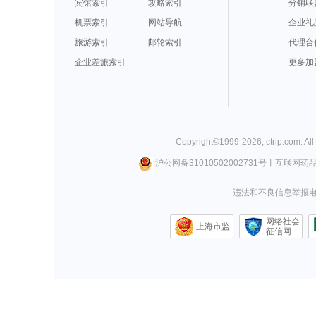
宾馆索引
攻略索引
分销联
机票索引
网站导航
企业礼
旅游索引
邮轮索引
代理合
企业差旅索引
更多加
Copyright©
1999-
2026
,
ctrip.com
. Al
沪公网备31010502002731号
丨
互联网药
违法和不良信息举报电话0
网络社会
上海市监
征信网