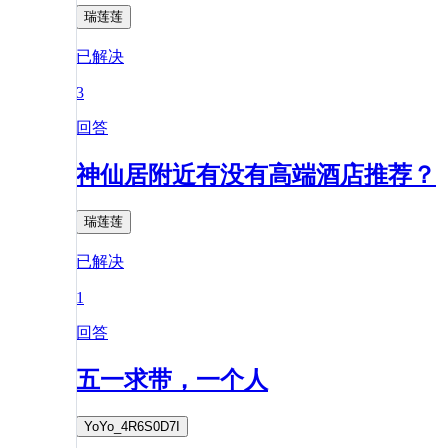
瑞莲莲
已解决
3
回答
神仙居附近有没有高端酒店推荐？
瑞莲莲
已解决
1
回答
五一求带，一个人
YoYo_4R6S0D7I