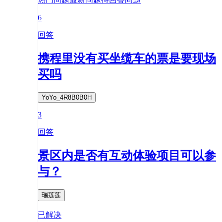
6
回答
携程里没有买坐缆车的票是要现场
买吗
YoYo_4R8B0B0H
3
回答
景区内是否有互动体验项目可以参
与？
瑞莲莲
已解决