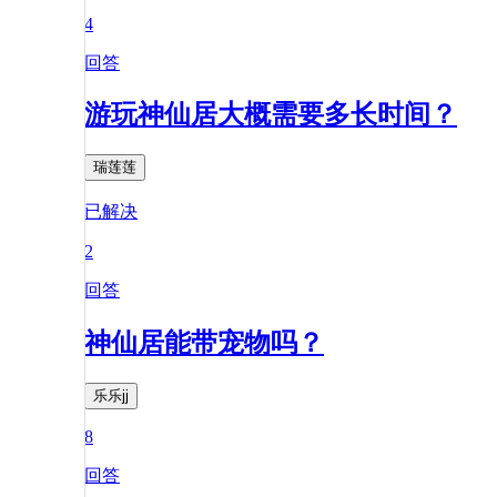
4
回答
游玩神仙居大概需要多长时间？
瑞莲莲
已解决
2
回答
神仙居能带宠物吗？
乐乐jj
8
回答