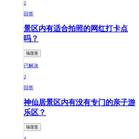
2
回答
景区内有适合拍照的网红打卡点
吗？
瑞莲莲
已解决
2
回答
神仙居景区内有没有专门的亲子游
乐区？
瑞莲莲
4