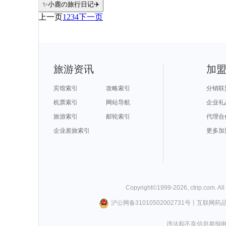
✨小鹿の旅行日记✈️
上一页
1
2
3
4
下一页
旅游资讯
加
宾馆索引
攻略索引
分销联
机票索引
网站导航
企业礼
旅游索引
邮轮索引
代理合
企业差旅索引
更多加
Copyright©
1999-
2026
,
ctrip.com
. Al
沪公网备31010502002731号
丨
互联网药
违法和不良信息举报电话0