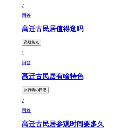
7
回答
高迁古民居值得逛吗
高峤集光
1
回答
高迁古民居有啥特色
旅行猫の日记
7
回答
高迁古民居参观时间要多久