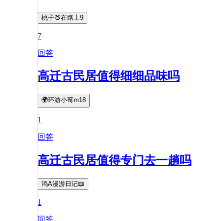
桃子🍑在路上9
7
回答
高迁古民居值得细细品味吗
🌍环游小莓m18
1
回答
高迁古民居值得专门去一趟吗
鸿A漫游日记📖
1
回答