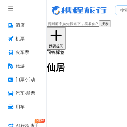
搜索
酒店
机票
我要提问
火车票
问答标签
仙居
旅游
门票·活动
汽车·船票
用车
NEW
AI行程助手