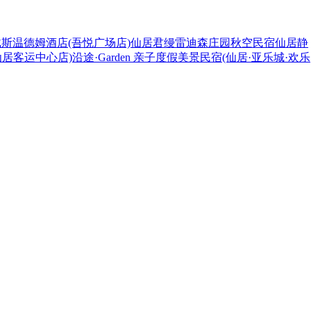
斯温德姆酒店(吾悦广场店)
仙居君缦雷迪森庄园
秋空民宿
仙居静
仙居客运中心店)
沿途·Garden 亲子度假美景民宿(仙居·亚乐城·欢乐