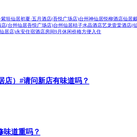
·紫垣
仙居初夏·五月酒店(吾悦广场店)
台州神仙居悦柳酒店
仙居戴
店(台州仙居吾悦广场店)
台州仙居桔子水晶酒店
艺龙壹棠酒店(
仙居店)
永安
住宿
酒店
房间
9月
休闲
价格
方便
入住
居店）#请问新店有味道吗？
装修味道重吗？