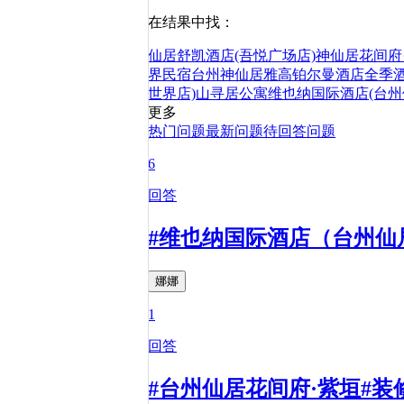
在结果中找：
仙居舒凯酒店(吾悦广场店)
神仙居花间府
界民宿
台州神仙居雅高铂尔曼酒店
全季酒
世界店)
山寻居公寓
维也纳国际酒店(台州
更多
热门问题
最新问题
待回答问题
6
回答
#维也纳国际酒店（台州仙
娜娜
1
回答
#台州仙居花间府·紫垣#