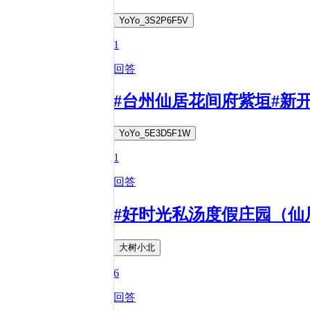
YoYo_3S2P6F5V
1
回答
#台州仙居花间府紫垣#新
YoYo_5E3D5F1W
1
回答
#好时光私汤度假庄园（仙
大树小北
6
回答