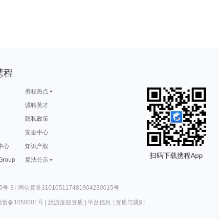
携程
携程热点
诚聘英才
隐私政策
安全中心
中心
知识产权
扫码下载携程App
 Group
算法公示
0号-3
|
网信算备310105117481904230015号
食备1050001号
|
旅游度假资质
|
平台信息
|
资质与规则