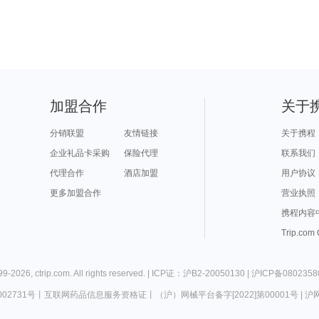
加盟合作
关于
分销联盟
友情链接
关于携程
企业礼品卡采购
保险代理
联系我们
代理合作
酒店加盟
用户协议
更多加盟合作
营业执照
携程内容
Trip.com
99-
2026
,
ctrip.com
. All rights reserved. |
ICP证：沪B2-20050130
|
沪ICP备0802358
02731号
丨
互联网药品信息服务资格证
丨
（沪）网械平台备字[2022]第00001号
|
沪网