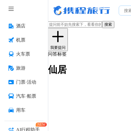
搜索
酒店
机票
我要提问
火车票
问答标签
仙居
旅游
门票·活动
汽车·船票
用车
NEW
AI行程助手