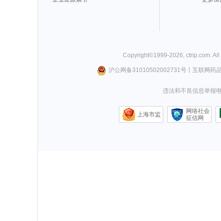
Copyright©
1999-
2026
,
ctrip.com
. Al
沪公网备31010502002731号
丨
互联网药
违法和不良信息举报电话0
网络社会
上海市监
征信网