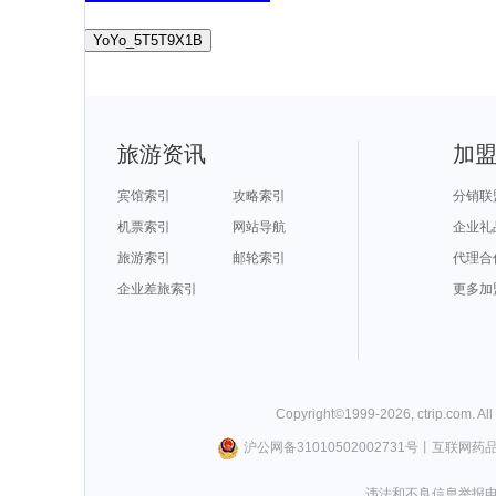
YoYo_5T5T9X1B
旅游资讯
加
宾馆索引
攻略索引
分销联
机票索引
网站导航
企业礼
旅游索引
邮轮索引
代理合
企业差旅索引
更多加
Copyright©
1999-
2026
,
ctrip.com
. Al
沪公网备31010502002731号
丨
互联网药
违法和不良信息举报电话0