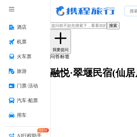
搜索
酒店
机票
我要提问
火车票
问答标签
融悦·翠堰民宿(仙居
旅游
门票·活动
汽车·船票
用车
NEW
AI行程助手