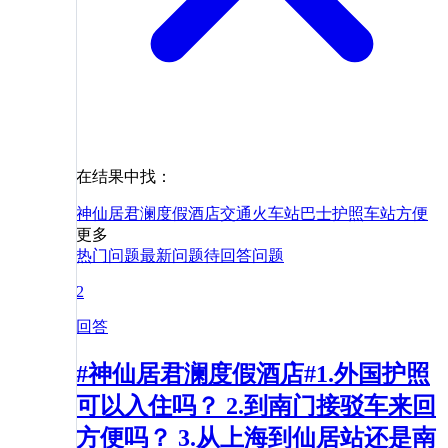
在结果中找：
神仙居君澜度假酒店
交通
火车站
巴士
护照
车站
方便
更多
热门问题
最新问题
待回答问题
2
回答
#神仙居君澜度假酒店#1.外国护照
可以入住吗？ 2.到南门接驳车来回
方便吗？ 3.从上海到仙居站还是南