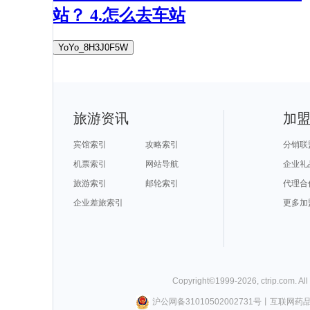
站？ 4.怎么去车站
YoYo_8H3J0F5W
旅游资讯
加
宾馆索引
攻略索引
分销联
机票索引
网站导航
企业礼
旅游索引
邮轮索引
代理合
企业差旅索引
更多加
Copyright©
1999-
2026
,
ctrip.com
. Al
沪公网备31010502002731号
丨
互联网药