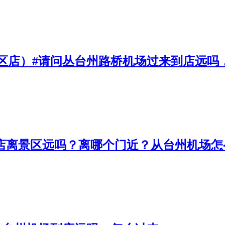
区店）#请问丛台州路桥机场过来到店远吗
酒店离景区远吗？离哪个门近？从台州机场