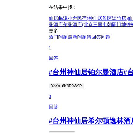
在结果中找：
仙居临溪小舍民宿(神仙居景区淡竹店)
仙
曼酒店
尔曼酒店(北京三里屯朝阳门地铁
更多
热门问题
最新问题
待回答问题
1
回答
#台州神仙居铂尔曼酒店#
YoYo_6K3R9W9P
0
回答
#台州神仙居希尔顿逸林酒