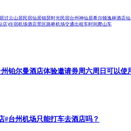
居过云山居民宿
仙居锦瑟时光民宿
台州神仙居希尔顿逸林酒店
仙
站店)
住宿
机场
酒店
景区
路桥机场
交通
出租车
时间
爬山
车
台州铂尔曼酒店体验邀请券周六周日可以使
店#台州机场只能打车去酒店吗？