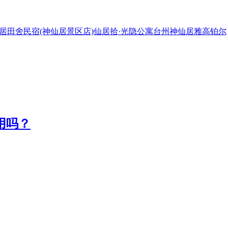
居田舍民宿(神仙居景区店)
仙居拾·光隐公寓
台州神仙居雅高铂尔
用吗？