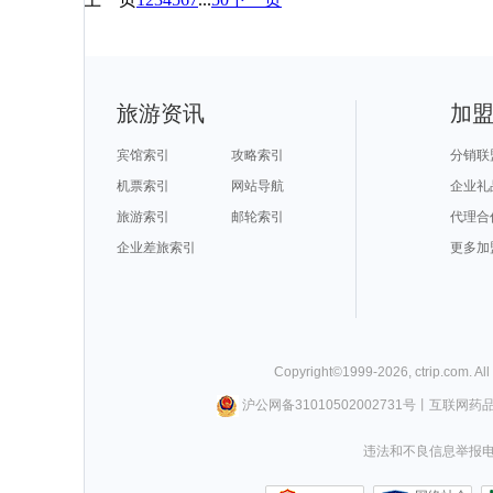
旅游资讯
加
宾馆索引
攻略索引
分销联
机票索引
网站导航
企业礼
旅游索引
邮轮索引
代理合
企业差旅索引
更多加
Copyright©
1999-
2026
,
ctrip.com
. Al
沪公网备31010502002731号
丨
互联网药
违法和不良信息举报电话0