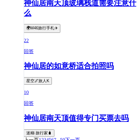
神仙居南天顶玻璃栈道需要注意什
么
🌍M46旅行手札✈️
22
回答
神仙居的如意桥适合拍照吗
星空🌌旅人K
10
回答
神仙居南天顶值得专门买票去吗
迷糊·旅行家🧳
上一页
1
2
3
4
5
6
7
...
50
下一页