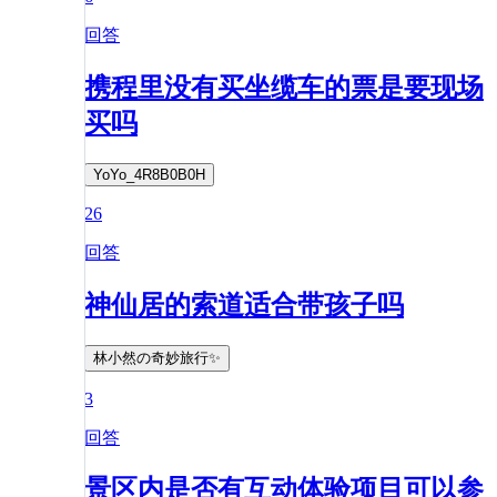
回答
携程里没有买坐缆车的票是要现场
买吗
YoYo_4R8B0B0H
26
回答
神仙居的索道适合带孩子吗
林小然の奇妙旅行✨
3
回答
景区内是否有互动体验项目可以参