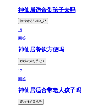
神仙居适合带孩子去吗
旅行笔记Ev🍃a_77
19
回答
神仙居餐饮方便吗
秋秋の旅行手记✈️
17
回答
神仙居适合带老人孩子吗
爱旅行的🍑桃子