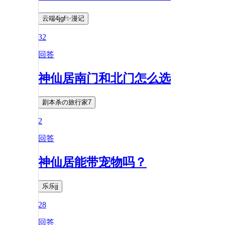
云端4jgf✨漫记
32
回答
神仙居南门和北门怎么选
剧本杀の旅行家7
2
回答
神仙居能带宠物吗？
乐乐jj
28
回答