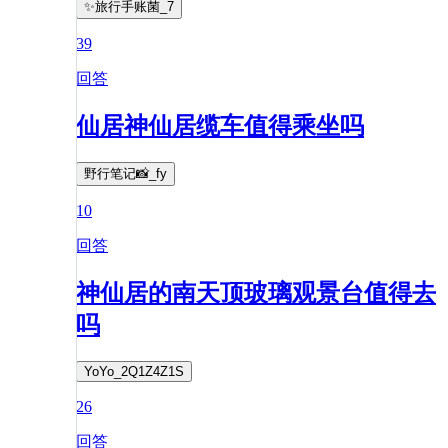
✨旅行手账菌_7
39
回答
仙居神仙居缆车值得乘坐吗
野行笔记📸_fy
10
回答
神仙居的南天顶玻璃观景台值得去
吗
YoYo_2Q1Z4Z1S
26
回答