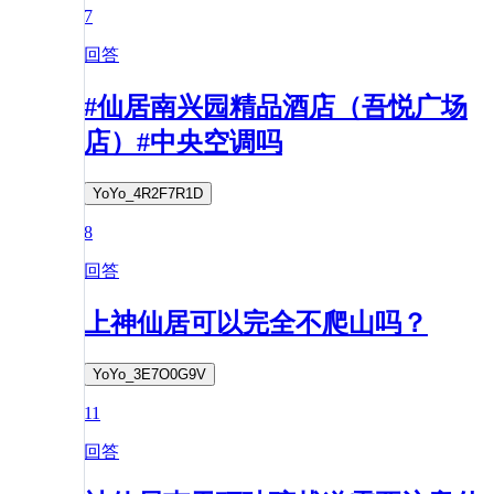
7
回答
#仙居南兴园精品酒店（吾悦广场
店）#中央空调吗
YoYo_4R2F7R1D
8
回答
上神仙居可以完全不爬山吗？
YoYo_3E7O0G9V
11
回答