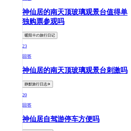
神仙居的南天顶玻璃观景台值得单
独购票参观吗
暖阳🌞の旅行日记
23
回答
神仙居的南天顶玻璃观景台刺激吗
静默旅行日志✈
20
回答
神仙居自驾游停车方便吗