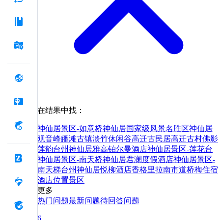
在结果中找：
神仙居景区-如意桥
神仙居国家级风景名胜区
神仙居
观音峰
皤滩古镇
淡竹休闲谷
高迁古民居
高迁古村
佛影
莲韵
台州神仙居雅高铂尔曼酒店
神仙居景区-莲花台
神仙居景区-南天桥
神仙居君澜度假酒店
神仙居景区-
南天梯
台州神仙居悦柳酒店
香格里拉
南市
道
桥
梅
住宿
酒店
位置
景区
更多
热门问题
最新问题
待回答问题
6