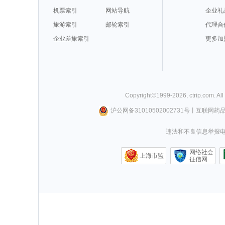
机票索引
网站导航
企业礼
旅游索引
邮轮索引
代理合
企业差旅索引
更多加
Copyright©
1999-
2026
,
ctrip.com
. Al
沪公网备31010502002731号
丨
互联网药
违法和不良信息举报电话0
网络社会
上海市监
征信网