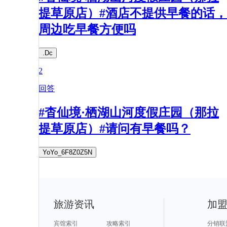
提草原店）#酒店不提供早餐的话，
周边吃早餐方便吗
.Dc
2
回答
#杳仙境·栖湖山河度假庄园（那拉
提草原店）#请问有早餐吗？
YoYo_6F8Z0Z5N
旅游资讯
加
宾馆索引
攻略索引
分销联