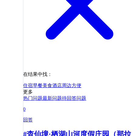
在结果中找：
住宿
早餐
美食
酒店
周边
方便
更多
热门问题
最新问题
待回答问题
0
回答
#杳仙境·栖湖山河度假庄园（那拉