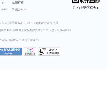
中心
知识产权
扫码下载携程App
 Group
算法公示
0号-3
|
网信算备310105117481904230015号
食备1050001号
|
旅游度假资质
|
平台信息
|
资质与规则
站落实诚信建设主体责任承诺书