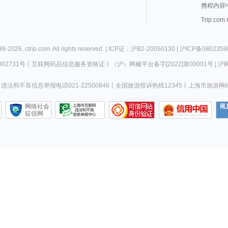
携程内容
Trip.com
99-
2026
,
ctrip.com
. All rights reserved. |
ICP证：沪B2-20050130
|
沪ICP备0802358
02731号
丨
互联网药品信息服务资格证
丨
（沪）网械平台备字[2022]第00001号
|
沪网
违法和不良信息举报电话021-22500846
丨
全国旅游投诉热线12345
丨
上海市旅游网
网络社会
征信网