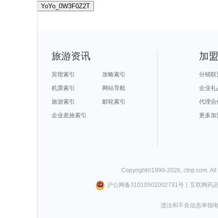
YoYo_0W3F0Z2T
旅游资讯
加
宾馆索引
攻略索引
分销联
机票索引
网站导航
企业礼
旅游索引
邮轮索引
代理合
企业差旅索引
更多加
Copyright©
1999-
2026
,
ctrip.com
. Al
沪公网备31010502002731号
丨
互联网药
违法和不良信息举报电话0