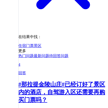
在结果中找：
住宿
门票
景区
更多
热门问题
最新问题
待回答问题
4
回答
#那拉提金陵山庄#已经订好了景区
内的酒店，自驾游入区还需要再购
买门票吗？