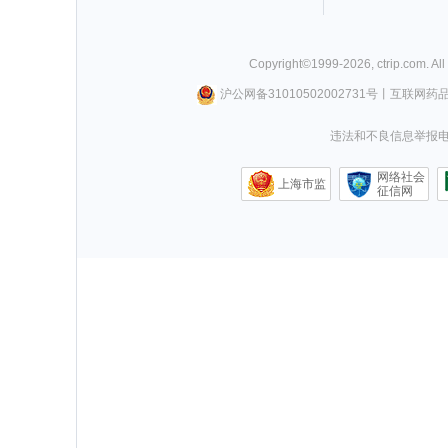
Copyright©
1999-
2026
,
ctrip.com
. Al
沪公网备31010502002731号
丨
互联网药
违法和不良信息举报电话0
网络社会
上海市监
征信网