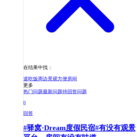
在结果中找：
道
吃饭
周边
景观
方便
房间
更多
热门问题
最新问题
待回答问题
0
回答
#驿窝·Dream度假民宿#有没有观景