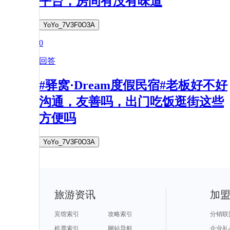
平台，房间有没有味道
YoYo_7V3F0O3A
0
回答
#驿窝·Dream度假民宿#老板好不好
沟通，友善吗，出门吃饭逛街这些
方便吗
YoYo_7V3F0O3A
旅游资讯
加
宾馆索引
攻略索引
分销联
机票索引
网站导航
企业礼