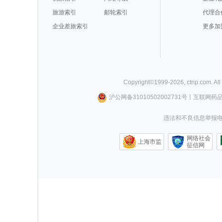
旅游索引
邮轮索引
代理合
企业差旅索引
更多加
Copyright©
1999-
2026
,
ctrip.com
. Al
沪公网备31010502002731号
丨
互联网药
违法和不良信息举报电话0
网络社会
上海市监
征信网