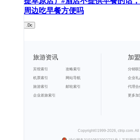
提草原店）#酒店不提供早餐的话，
周边吃早餐方便吗
.Dc
旅游资讯
加
宾馆索引
攻略索引
分销联
机票索引
网站导航
企业礼
旅游索引
邮轮索引
代理合
企业差旅索引
更多加
Copyright©
1999-
2026
,
ctrip.com
. Al
沪公网备31010502002731号
丨
互联网药