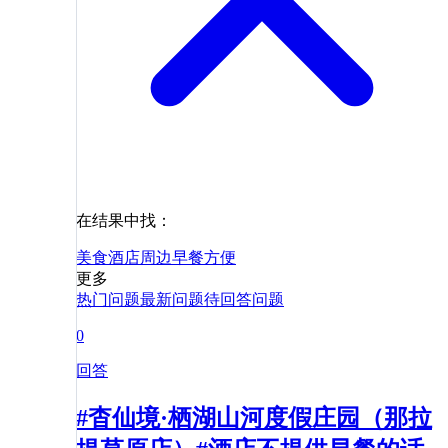
在结果中找：
美食
酒店
周边
早餐
方便
更多
热门问题
最新问题
待回答问题
0
回答
#杳仙境·栖湖山河度假庄园（那拉