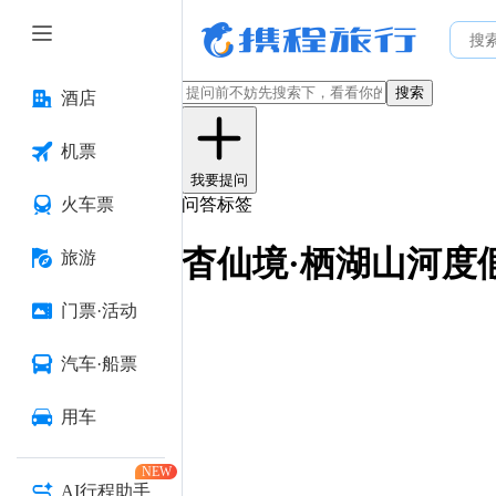
搜索
酒店
机票
我要提问
火车票
问答标签
杳仙境·栖湖山河度
旅游
门票·活动
汽车·船票
用车
NEW
AI行程助手