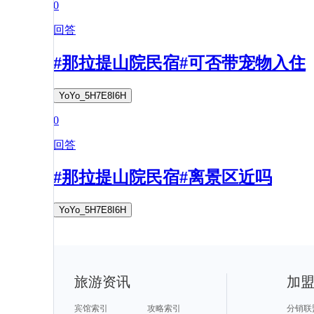
0
回答
#那拉提山院民宿#可否带宠物入住
YoYo_5H7E8I6H
0
回答
#那拉提山院民宿#离景区近吗
YoYo_5H7E8I6H
旅游资讯
加
宾馆索引
攻略索引
分销联