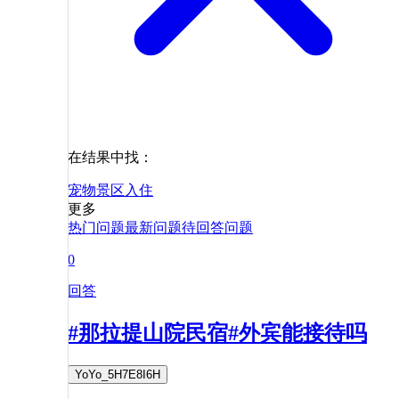
在结果中找：
宠物
景区
入住
更多
热门问题
最新问题
待回答问题
0
回答
#那拉提山院民宿#外宾能接待吗
YoYo_5H7E8I6H