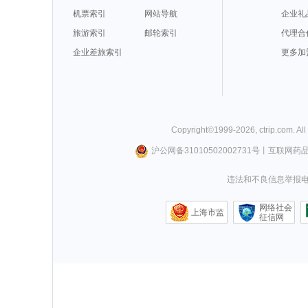
机票索引
网站导航
企业礼
旅游索引
邮轮索引
代理合
企业差旅索引
更多加
Copyright©
1999-
2026
,
ctrip.com
. Al
沪公网备31010502002731号
丨
互联网药
违法和不良信息举报电话0
网络社会
上海市监
征信网