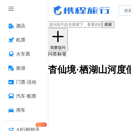
搜索
酒店
机票
我要提问
火车票
问答标签
杳仙境·栖湖山河度
旅游
门票·活动
汽车·船票
用车
NEW
AI行程助手