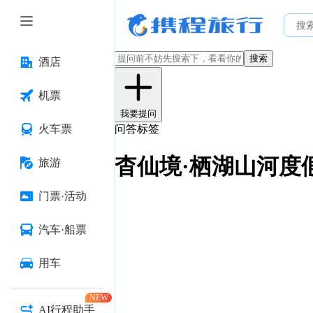
搜索
酒店
机票
我要提问
火车票
问答标签
杳仙境·栖湖山河度
旅游
门票·活动
汽车·船票
用车
NEW
AI行程助手