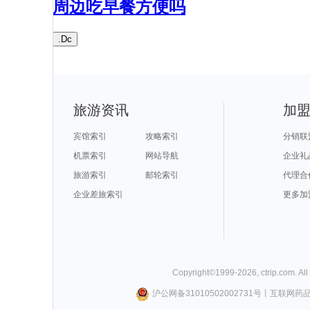
周边吃早餐方便吗
.Dc
旅游资讯
加
宾馆索引
攻略索引
分销联
机票索引
网站导航
企业礼
旅游索引
邮轮索引
代理合
企业差旅索引
更多加
Copyright©
1999-
2026
,
ctrip.com
. Al
沪公网备31010502002731号
丨
互联网药