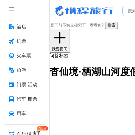
搜索
酒店
机票
我要提问
火车票
问答标签
杳仙境·栖湖山河度
旅游
门票·活动
汽车·船票
用车
NEW
AI行程助手