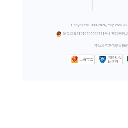
Copyright©
1999-
2026
,
ctrip.com
. Al
沪公网备31010502002731号
丨
互联网药
违法和不良信息举报电话0
网络社会
上海市监
征信网