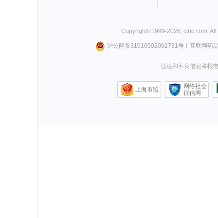
Copyright©
1999-
2026
,
ctrip.com
. Al
沪公网备31010502002731号
丨
互联网药
违法和不良信息举报电话0
网络社会
上海市监
征信网