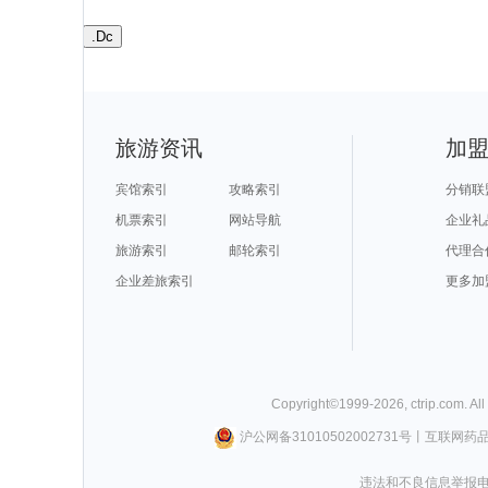
.Dc
旅游资讯
加
宾馆索引
攻略索引
分销联
机票索引
网站导航
企业礼
旅游索引
邮轮索引
代理合
企业差旅索引
更多加
Copyright©
1999-
2026
,
ctrip.com
. Al
沪公网备31010502002731号
丨
互联网药
违法和不良信息举报电话0