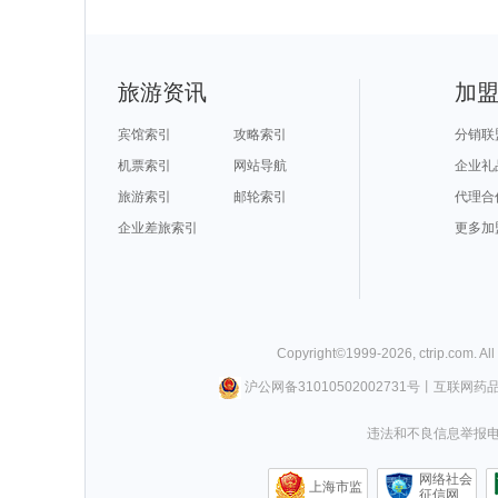
旅游资讯
加
宾馆索引
攻略索引
分销联
机票索引
网站导航
企业礼
旅游索引
邮轮索引
代理合
企业差旅索引
更多加
Copyright©
1999-
2026
,
ctrip.com
. Al
沪公网备31010502002731号
丨
互联网药
违法和不良信息举报电话0
网络社会
上海市监
征信网