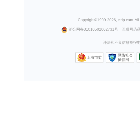
Copyright©
1999-
2026
,
ctrip.com
. Al
沪公网备31010502002731号
丨
互联网药
违法和不良信息举报电话0
网络社会
上海市监
征信网