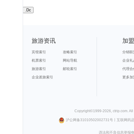
.Dc
旅游资讯
加
宾馆索引
攻略索引
分销联
机票索引
网站导航
企业礼
旅游索引
邮轮索引
代理合
企业差旅索引
更多加
Copyright©
1999-
2026
,
ctrip.com
. Al
沪公网备31010502002731号
丨
互联网药
违法和不良信息举报电话0