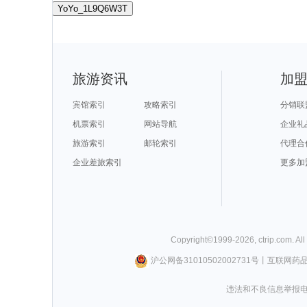
YoYo_1L9Q6W3T
旅游资讯
加
宾馆索引
攻略索引
分销联
机票索引
网站导航
企业礼
旅游索引
邮轮索引
代理合
企业差旅索引
更多加
Copyright©
1999-
2026
,
ctrip.com
. Al
沪公网备31010502002731号
丨
互联网药
违法和不良信息举报电话0