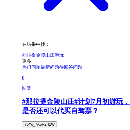
在结果中找：
那拉提金陵山庄
游玩
更多
热门问题
最新问题
待回答问题
0
回答
#那拉提金陵山庄#计划7月初游玩，
是否还可以代买自驾票？
YoYo_7A5R2H1W