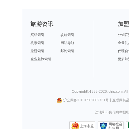
旅游资讯
加
宾馆索引
攻略索引
分销联
机票索引
网站导航
企业礼
旅游索引
邮轮索引
代理合
企业差旅索引
更多加
Copyright©
1999-
2026
,
ctrip.com
. Al
沪公网备31010502002731号
丨
互联网药
违法和不良信息举报电话0
网络社会
上海市监
征信网