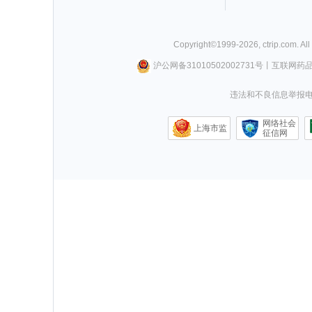
Copyright©
1999-
2026
,
ctrip.com
. Al
沪公网备31010502002731号
丨
互联网药
违法和不良信息举报电话0
网络社会
上海市监
征信网