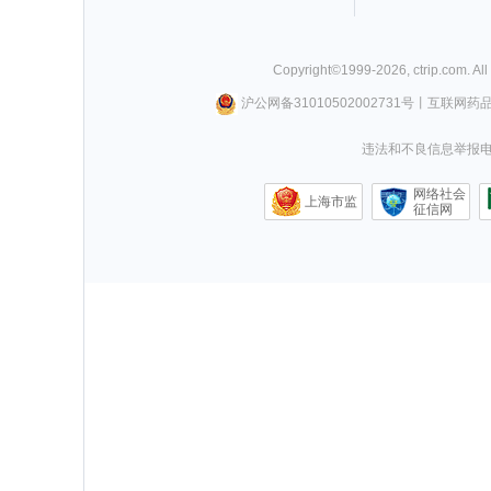
Copyright©
1999-
2026
,
ctrip.com
. Al
沪公网备31010502002731号
丨
互联网药
违法和不良信息举报电话0
网络社会
上海市监
征信网