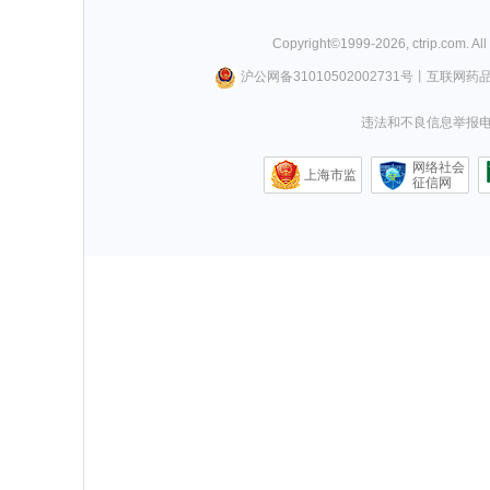
Copyright©
1999-
2026
,
ctrip.com
. Al
沪公网备31010502002731号
丨
互联网药
违法和不良信息举报电话0
网络社会
上海市监
征信网