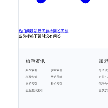
热门问题
最新问题
待回答问题
当前标签下暂时没有问答
旅游资讯
加
宾馆索引
攻略索引
分销联
机票索引
网站导航
企业礼
旅游索引
邮轮索引
代理合
企业差旅索引
更多加