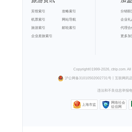
宾馆索引
攻略索引
分销联
机票索引
网站导航
企业礼
旅游索引
邮轮索引
代理合
企业差旅索引
更多加
Copyright©
1999-
2026
,
ctrip.com
. Al
沪公网备31010502002731号
丨
互联网药
违法和不良信息举报电话0
网络社会
上海市监
征信网