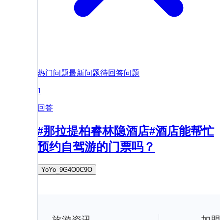
热门问题
最新问题
待回答问题
1
回答
#那拉提柏睿林隐酒店#酒店能帮忙
预约自驾游的门票吗？
YoYo_9G4O0C9O
旅游资讯
加